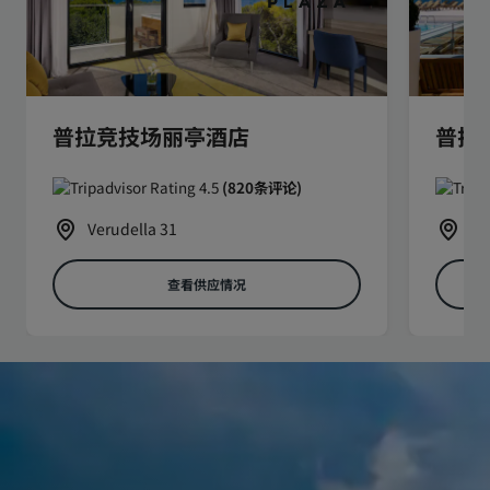
普拉竞技场丽亭酒店
普拉
(820条评论)
Verudella 31
Ve
查看供应情况