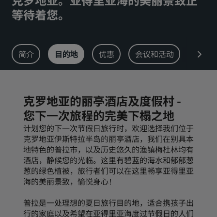
等待着您。
丽亭
丽柏
市中心酒店
简介
目的地
优惠
会议和活动
餐厅
访问我们的博客
Prize by Radisson
丽怡
克罗地亚的丽亭酒店及度假村 -
中国附属品牌
您下一次旅程的完美下榻之地
J.
锦江
计划您的下一次节假日旅行时，欢迎选择我们位于
克罗地亚伊斯特拉半岛的丽亭酒店，我们在别具本
地特色的普拉市，以及历史悠久的渔镇梅杜林均有
酒店，静候您的光临。这里有碧蓝的海水和郁郁葱
昆仑
Golden Tulip
葱的绿色植被，旅行者们可以在这里畅享亚得里亚
海的美丽景致，愉悦身心！
普拉是一处理想的夏日旅行目的地，适合携孩子出
行的家庭以及希望在亚得里亚海度过节假日的人们