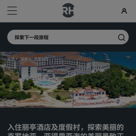
我们的品牌
查找酒店
会议和活动
搜索航班
餐饮
数字服务
酒店优惠
旅行灵感
丽赏会
探索下一段旅程
丽笙酒店集团品牌
目的地
探索丽笙会议
搜索航班
搜索餐厅
丽笙酒店集团应用程序
探索我们的优惠
家庭友好型酒店
了解丽赏会
丽笙精选
丽笙
主页
丽亭
克罗地亚
度假酒店
预订会议空间
初次预订？
Rad Pets
会员礼遇
服务式公寓
请求报价
当日特惠
婚礼场地
如何使用积分
丽筠
丽芮
机场酒店
活动目的地
提前预订
环保酒店
如何赚取积分
丽祺
art'otel
新开业和即将开业的酒店
行业方案
查看套餐
体育团队住宿
预订人员和策划人员
入住丽亭酒店及度假村，探索美丽的
克罗地亚。亚得里亚海的美丽景致正
商务旅客