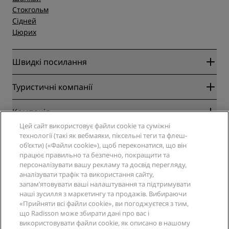
Стокгольм
Сідней
Цюрих
Швидкі посилання
Radisson Rewards
Туристичні компанії
Гарантовано найвигідніший онлайн-тариф
Blog
Партнери
Компанія
Напрямки
Туроператор
Цей сайт використовує файли cookie та суміжні
Нові та майбутні готелі
Radisson Hotel Group
технології (такі як вебмаяки, піксельні теги та флеш-
Юридичні дані
Додаток Radisson Hotels
об’єкти) («Файли cookie»), щоб переконатися, що він
Соціальні мережі
Готелі зі статусом Sports Approved
працює правильно та безпечно, покращити та
Вакансії в RHG
Центр конфіденційності
Довідка
Сімейний готель
персоналізувати вашу рекламу та досвід перегляду,
Вакансії в PPHE
Юридичне повідомлення
Здоров’я та безпека
аналізувати трафік та використання сайту,
Вакансії в EHL
Умови та положення програми Radisson Rewards
запам’ятовувати ваші налаштування та підтримувати
Попередження для споживачів
The Club by RHG
Соціальні мережі
Угода про використання сайту
наші зусилля з маркетингу та продажів. Вибираючи
Зв’язатися
Розвиток бізнесу
«Прийняти всі файли cookie», ви погоджуєтеся з тим,
Цифрова доступність
Запитання та відповіді
Бренди готелів Radisson
Соціально відповідальний бізнес
що Radisson може збирати дані про вас і
Декларація щодо сучасного рабства
Карта сайту
використовувати файли cookie, як описано в нашому
Закупівлі