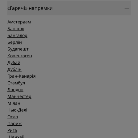
«Гарячі» напрямки
Амстердам
Бангкок
Бангалор
Берлін
Будапешт
Копенгаген
Дубай
Дублін
Гран-Канарія
Стамбул
Лондон
Манчестер
Мілан
Нью-Делі
Осло
Париж
Рига
Шанхай