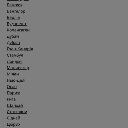
Бангкок
Бангалор
Берлін
Будапешт
Копенгаген
Дубай
Дублін
Гран-Канарія
Стамбул
Лондон
Манчестер
Мілан
Нью-Делі
Осло
Париж
Рига
Шанхай
Стокгольм
Сідней
Цюрих