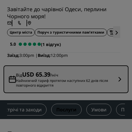
Завітайте до чарівної Одеси, перлини
Чорного моря!
Центр міста
Поруч з туристичними пам’ятками
Харчуван
5.0
(1 відгук)
Заїзд
3:00pm
Виїзд
12:00pm
USD 65.39
Від
/ніч
Найнижчий тариф протягом наступних 62 днів після
повторного відкриття
Зустрічі та заходи
Послуги
Умови
Пам’