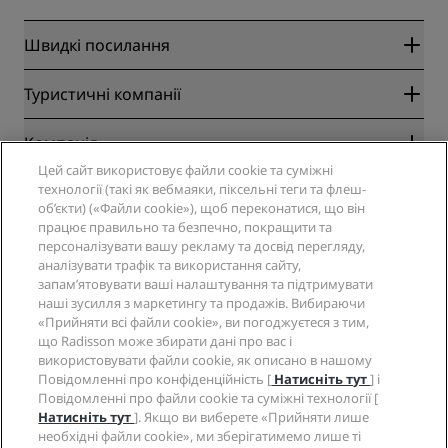
Швидкі посилання
Radisson Rewards
Туристичні компанії
Гарантовано найвигідніший онлайн-тариф
Blog
Партнери
Компанія
Напрямки
Туроператор
Цей сайт використовує файли cookie та суміжні
Нові та майбутні готелі
Radisson Hotel Group
технології (такі як вебмаяки, піксельні теги та флеш-
Юридичні дані
Додаток Radisson Hotels
об’єкти) («Файли cookie»), щоб переконатися, що він
Соціальні мережі
Готелі зі статусом Sports Approved
працює правильно та безпечно, покращити та
Вакансії в RHG
Центр конфіденційності
Довідка
Сімейний готель
персоналізувати вашу рекламу та досвід перегляду,
Вакансії в PPHE
Юридичне повідомлення
аналізувати трафік та використання сайту,
Здоров’я та безпека
Вакансії в EHL
Умови та положення програми Radisson Rewards
запам’ятовувати ваші налаштування та підтримувати
Попередження для споживачів
The Club by RHG
Соціальні мережі
Угода про використання сайту
наші зусилля з маркетингу та продажів. Вибираючи
Зв’язатися
Розвиток бізнесу
«Прийняти всі файли cookie», ви погоджуєтеся з тим,
Цифрова доступність
Запитання та відповіді
Бренди готелів Radisson
що Radisson може збирати дані про вас і
Соціально відповідальний бізнес
Декларація щодо сучасного рабства
Карта сайту
використовувати файли cookie, як описано в нашому
Закупівлі
Повідомленні про конфіденційність [
Натисніть тут
] і
Повідомленні про файли cookie та суміжні технології [
Натисніть тут
]. Якщо ви виберете «Прийняти лише
необхідні файли cookie», ми зберігатимемо лише ті