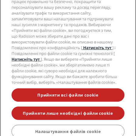
працює правильно та безпечно, покращити та
Вакансії в RHG
Центр конфіденційності
Довідка
Сімейний готель
персоналізувати вашу рекламу та досвід перегляду,
Вакансії в PPHE
Юридичне повідомлення
аналізувати трафік та використання сайту,
Здоров’я та безпека
Вакансії в EHL
Умови та положення програми Radisson Rewards
запам’ятовувати ваші налаштування та підтримувати
Попередження для споживачів
The Club by RHG
Соціальні мережі
Угода про використання сайту
наші зусилля з маркетингу та продажів. Вибираючи
Зв’язатися
Розвиток бізнесу
«Прийняти всі файли cookie», ви погоджуєтеся з тим,
Цифрова доступність
Запитання та відповіді
Бренди готелів Radisson
що Radisson може збирати дані про вас і
Соціально відповідальний бізнес
Декларація щодо сучасного рабства
Карта сайту
використовувати файли cookie, як описано в нашому
Закупівлі
Повідомленні про конфіденційність [
Натисніть тут
] і
Повідомленні про файли cookie та суміжні технології [
Натисніть тут
]. Якщо ви виберете «Прийняти лише
необхідні файли cookie», ми зберігатимемо лише ті
файли cookie, які суворо необхідні для належного
функціонування сайту. Якщо ви бажаєте зробити більш
точний вибір, виберіть «Налаштування файлів cookie».
НЕ ПРОПУСТІТЬ ЖОДНОЇ З НАШИХ
НАЙПОПУЛЯРНІШИХ ВИГІДНИХ ПРОПОЗИЦІЙ
Прийняти всі файли cookie
Прийняти лише необхідні файли cookie
© 2026 Radisson Hotel Group.
Усі права захищено. RHG Radisson
Hotel Group, Radisson, Radisson RED, Radisson Blu, Radisson Collection,
Radisson Individuals, Park Plaza, Park Inn, Country Inn & Suites, Prize by
Radisson, Radisson Rewards і Radisson Meetings є торговими
Налаштування файлів cookie
БРОНЮВАТИ
марками компанії Radisson Hotel Group.