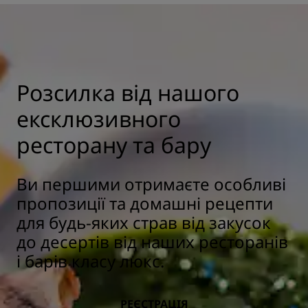
Розсилка від нашого
ексклюзивного
ресторану та бару
Ви першими отримаєте особливі
пропозиції та домашні рецепти
для будь-яких страв від закусок
до десертів від наших ресторанів
і барів класу люкс.
РЕЄСТРАЦІЯ