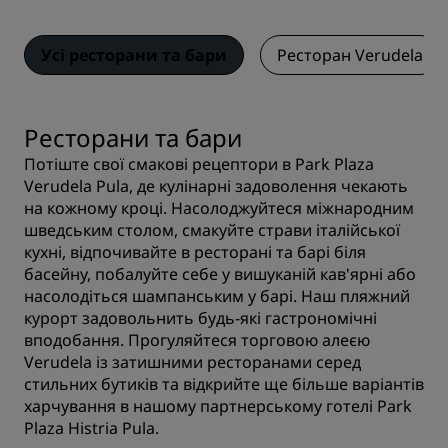
Усі ресторани та бари
Ресторан Verudela
Ресторани та бари
Потіште свої смакові рецептори в Park Plaza
Verudela Pula, де кулінарні задоволення чекають
на кожному кроці. Насолоджуйтеся міжнародним
шведським столом, смакуйте страви італійської
кухні, відпочивайте в ресторані та барі біля
басейну, побалуйте себе у вишуканій кав'ярні або
насолодіться шампанським у барі. Наш пляжний
курорт задовольнить будь-які гастрономічні
вподобання. Прогуляйтеся торговою алеєю
Verudela із затишними ресторанами серед
стильних бутиків та відкрийте ще більше варіантів
харчування в нашому партнерському готелі Park
Plaza Histria Pula.