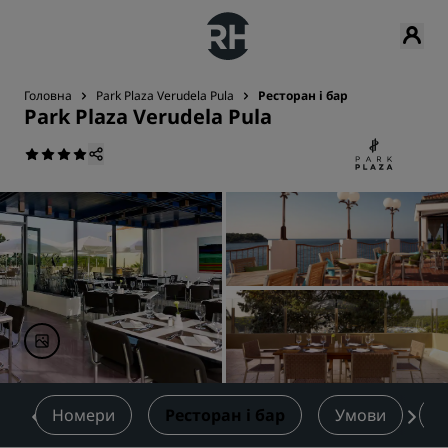
Головна
Park Plaza Verudela Pula
Ресторан і бар
Park Plaza Verudela Pula
д
Номери
Ресторан і бар
Умови
О