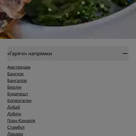
«Гарячі» напрямки
Амстердам
Бангкок
Бангалор
Берлін
Будапешт
Копенгаген
Дубай
Дублін
Гран-Канарія
Стамбул
Лондон