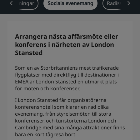
anschlösningar
Sociala evenemang
Radisson Rew
Park Plaza
Park Inn by Radisson
Hotell i centrum
Besök vår blogg
Arrangera nästa affärsmöte eller
Prize by Radisson
Country Inn & Suites
konferens i närheten av London
Stansted
Som en av Storbritanniens mest trafikerade
Närstående företag i Kina
flygplatser med direktflyg till destinationer i
J.
Jin Jiang
EMEA är London Stansted en utmärkt plats
för möten och konferenser.
I London Stansted får organisatörerna
Kunlun
Golden Tulip
konferenshotell som klarar en rad olika
evenemang, från styrelsemöten till stora
konferenser, och turistorterna London och
Cambridge med sina många attraktioner finns
bara en kort tågresa bort.