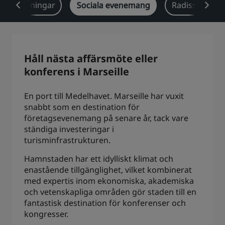
anschlösningar
Sociala evenemang
Radisson Rew
Park Plaza
Park Inn by Radisson
Hotell i centrum
Besök vår blogg
Håll nästa affärsmöte eller
Prize by Radisson
Country Inn & Suites
konferens i Marseille
En port till Medelhavet. Marseille har vuxit
snabbt som en destination för
Närstående företag i Kina
företagsevenemang på senare år, tack vare
J.
Jin Jiang
ständiga investeringar i
turisminfrastrukturen.
Hamnstaden har ett idylliskt klimat och
enastående tillgänglighet, vilket kombinerat
Kunlun
Golden Tulip
med expertis inom ekonomiska, akademiska
och vetenskapliga områden gör staden till en
fantastisk destination för konferenser och
kongresser.