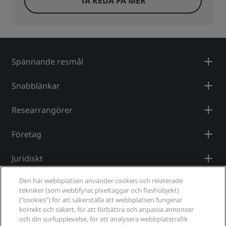
TA REDA PÅ MER
Spännande resmål
Snabblänkar
Researrangörer
Företag
Juridiskt
Den här webbplatsen använder cookies och relaterade
Hjälp
tekniker (som webbfyrar, pixeltaggar och flashobjekt)
(”cookies”) för att säkerställa att webbplatsen fungerar
korrekt och säkert, för att förbättra och anpassa annonser
Sociala medier
och din surfupplevelse, för att analysera webbplatstrafik