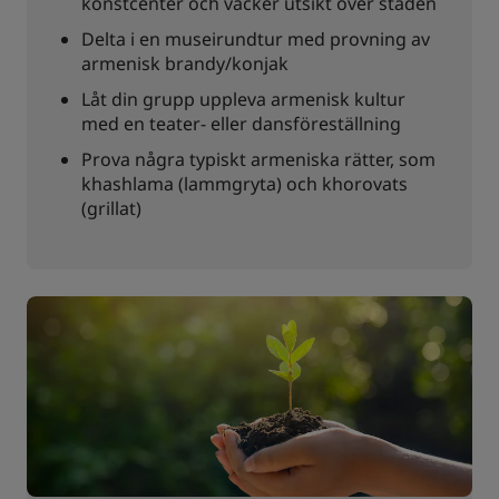
konstcenter och vacker utsikt över staden
Delta i en museirundtur med provning av
armenisk brandy/konjak
Låt din grupp uppleva armenisk kultur
med en teater- eller dansföreställning
Prova några typiskt armeniska rätter, som
khashlama (lammgryta) och khorovats
(grillat)