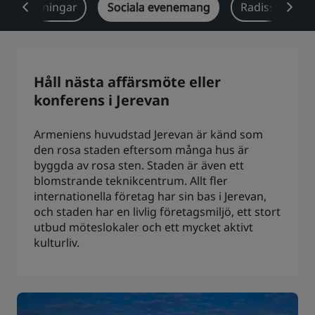
anschlösningar
Sociala evenemang
Radisson Rew
Park Plaza
Park Inn by Radisson
Hotell i centrum
Besök vår blogg
Håll nästa affärsmöte eller
Prize by Radisson
Country Inn & Suites
konferens i Jerevan
Armeniens huvudstad Jerevan är känd som
den rosa staden eftersom många hus är
Närstående företag i Kina
byggda av rosa sten. Staden är även ett
J.
Jin Jiang
blomstrande teknikcentrum. Allt fler
internationella företag har sin bas i Jerevan,
och staden har en livlig företagsmiljö, ett stort
utbud möteslokaler och ett mycket aktivt
Kunlun
Golden Tulip
kulturliv.