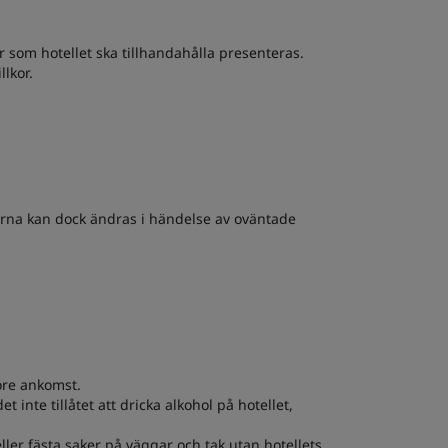
 som hotellet ska tillhandahålla presenteras.
lkor.
serna kan dock ändras i händelse av oväntade
öre ankomst.
inte tillåtet att dricka alkohol på hotellet,
ler fästa saker på väggar och tak utan hotellets