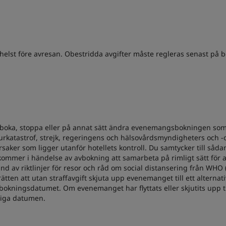
helst före avresan. Obestridda avgifter måste regleras senast på 
s avboka, stoppa eller på annat sätt ändra evenemangsbokningen som 
turkatastrof, strejk, regeringens och hälsovårdsmyndigheters och -
orsaker som ligger utanför hotellets kontroll. Du samtycker till 
ch kommer i händelse av avbokning att samarbeta på rimligt sätt fö
 av riktlinjer för resor och råd om social distansering från WHO 
t rätten att utan straffavgift skjuta upp evenemanget till ett alter
okningsdatumet. Om evenemanget har flyttats eller skjutits upp ti
gliga datumen.