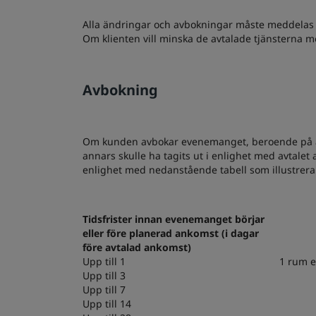
Alla ändringar och avbokningar måste meddelas ho
Om klienten vill minska de avtalade tjänsterna me
Avbokning
Om kunden avbokar evenemanget, beroende på ant
annars skulle ha tagits ut i enlighet med avtale
enlighet med nedanstående tabell som illustrera
Tidsfrister innan evenemanget börjar
eller före planerad ankomst (i dagar
före avtalad ankomst)
Upp till 1
1 rum e
Upp till 3
Upp till 7
Upp till 14