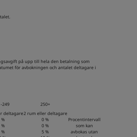
talet.
avgift på upp till hela den betalning som
datumet för avbokningen och antalet deltagare i
1-249
250+
er deltagare
2 rum eller deltagare
 %
0 %
Procentintervall
 %
0 %
som kan
 %
5 %
avbokas utan