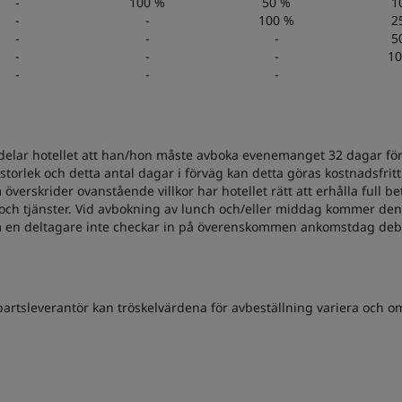
-
100 %
50 %
1
-
-
100 %
2
-
-
-
5
-
-
-
10
-
-
-
elar hotellet att han/hon måste avboka evenemanget 32 dagar före
orlek och detta antal dagar i förväg kan detta göras kostnadsfrit
överskrider ovanstående villkor har hotellet rätt att erhålla full
 och tjänster. Vid avbokning av lunch och/eller middag kommer den
 Om en deltagare inte checkar in på överenskommen ankomstdag debi
epartsleverantör kan tröskelvärdena för avbeställning variera och om