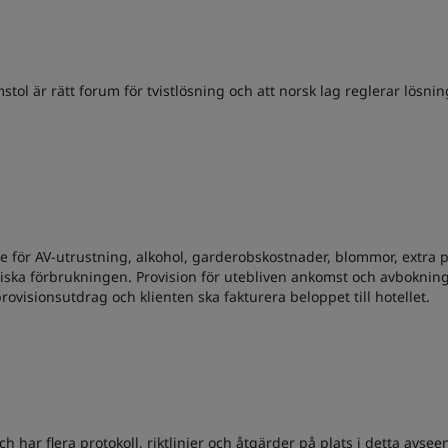
tol är rätt forum för tvistlösning och att norsk lag reglerar lösnin
 inte för AV-utrustning, alkohol, garderobskostnader, blommor, extr
aktiska förbrukningen. Provision för utebliven ankomst och avbokn
rovisionsutdrag och klienten ska fakturera beloppet till hotellet.
h har flera protokoll, riktlinjer och åtgärder på plats i detta avsee