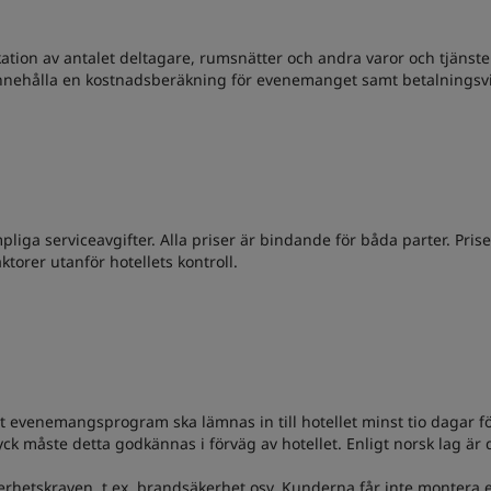
ion av antalet deltagare, rumsnätter och andra varor och tjänster
nnehålla en kostnadsberäkning för evenemanget samt betalningsvil
pliga serviceavgifter. Alla priser är bindande för båda parter. Pri
ktorer utanför hotellets kontroll.
at evenemangsprogram ska lämnas in till hotellet minst tio dagar f
 måste detta godkännas i förväg av hotellet. Enligt norsk lag är det 
rhetskraven, t.ex. brandsäkerhet osv. Kunderna får inte montera el