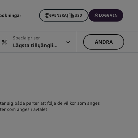
bokningar
SVENSKA
|
USD
LOGGA IN
Specialpriser
ÄNDRA
Lägsta tillgängliga
pris
ar sig båda parter att följa de villkor som anges
ster som anges i avtalet