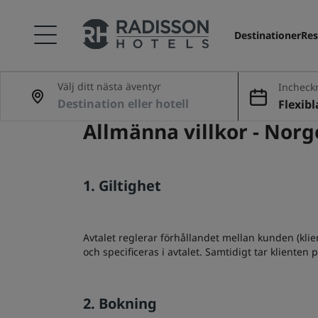
Destinationer
Res
Välj ditt nästa äventyr
Incheck
ing
Flexib
Allmänna villkor - Norg
1. Giltighet
Avtalet reglerar förhållandet mellan kunden (klie
och specificeras i avtalet. Samtidigt tar klienten
2. Bokning