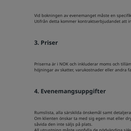
Vid bokningen av evenemanget måste en specifikat
Utifrån detta kommer kontraktserbjudandet att i
3. Priser
Priserna är i NOK och inkluderar moms och tilläm
höjningar av skatter, varukostnader eller andra fa
4. Evenemangsuppgifter
Rumslista, alla särskilda önskemål samt detaljer
Om klienten önskar ta med sig egen mat eller dryck
såvida den inte säljs på plats.
All utrustning måste uppfylla de nödvändiga säke