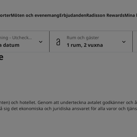
orter
Möten och evenemang
Erbjudanden
Radisson Rewards
Mina 
ning - Utcheckn
Rum och gäster
la datum
1 rum, 2 vuxna
e
nten) och hotellet. Genom att underteckna avtalet godkänner och åt
 på sig det ekonomiska och juridiska ansvaret för alla varor och tjän