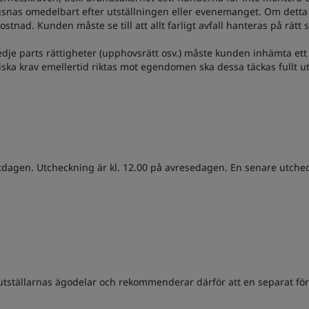
snas omedelbart efter utställningen eller evenemanget. Om detta in
nad. Kunden måste se till att allt farligt avfall hanteras på rätt s
dje parts rättigheter (upphovsrätt osv.) måste kunden inhämta et
ka krav emellertid riktas mot egendomen ska dessa täckas fullt u
dagen. Utcheckning är kl. 12.00 på avresedagen. En senare utchec
r utställarnas ägodelar och rekommenderar därför att en separat fö