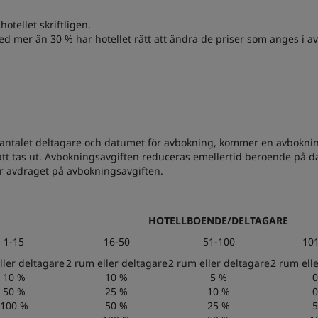
tellet skriftligen.
d mer än 30 % har hotellet rätt att ändra de priser som anges i av
alet deltagare och datumet för avbokning, kommer en avboknings
t att tas ut. Avbokningsavgiften reduceras emellertid beroende på 
r avdraget på avbokningsavgiften.
HOTELLBOENDE/DELTAGARE
1-15
16-50
51-100
10
ller deltagare
2 rum eller deltagare
2 rum eller deltagare
2 rum ell
10 %
10 %
5 %
0
50 %
25 %
10 %
0
100 %
50 %
25 %
5