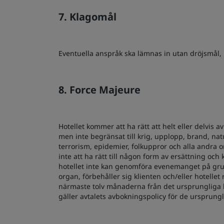
7. Klagomål
Eventuella anspråk ska lämnas in utan dröjsmål, 
8. Force Majeure
Hotellet kommer att ha rätt att helt eller delvi
men inte begränsat till krig, upplopp, brand, na
terrorism, epidemier, folkuppror och alla andra 
inte att ha rätt till någon form av ersättning o
hotellet inte kan genomföra evenemanget på grund
organ, förbehåller sig klienten och/eller hotelle
närmaste tolv månaderna från det ursprungliga b
gäller avtalets avbokningspolicy för de ursprun