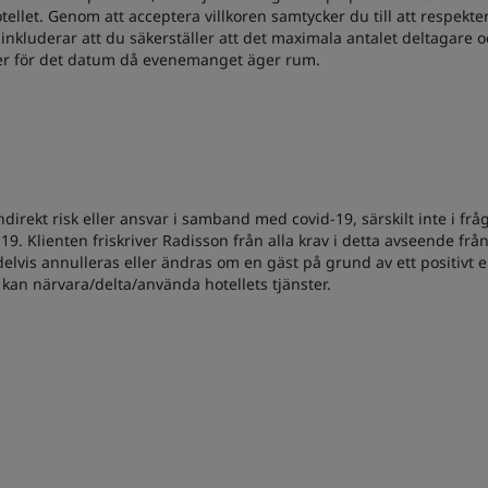
ellet. Genom att acceptera villkoren samtycker du till att respekte
ta inkluderar att du säkerställer att det maximala antalet deltagare
er för det datum då evenemanget äger rum.
direkt risk eller ansvar i samband med covid-19, särskilt inte i frå
19. Klienten friskriver Radisson från alla krav i detta avseende fr
elvis annulleras eller ändras om en gäst på grund av ett positivt ell
e kan närvara/delta/använda hotellets tjänster.