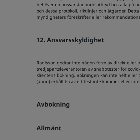
behöver en ansvarstagande attityd hos alla på hot
och dessa protokoll, riktlinjer och åtgärder. Det
myndigheters föreskrifter eller rekommendation
12. Ansvarsskyldighet
Radisson godtar inte någon form av direkt eller in
tredjepartsleverantören av snabbtester för covid-
klientens bokning. Bokningen kan inte helt eller d
(ännu) erhållits) av ett test inte kommer eller int
Avbokning
Allmänt