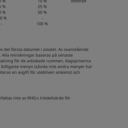
0 %
10 %
kostnad
5 %
25 %
0 %
50 %
0 %
-
-
100 %
 det första datumet i avtalet. Av ovanstående
t. Alla minskningar baseras på senaste
 betalning för de avbokade rummen, dagspriserna
 billigaste menyn (såvida inte andra menyer har
teras en avgift för utebliven ankomst och
fattas inte av RHG:s tröskelvärde för