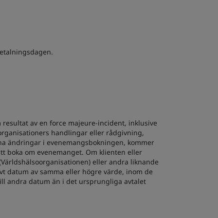
betalningsdagen.
resultat av en force majeure-incident, inklusive
organisationers handlingar eller rådgivning,
sådana ändringar i evenemangsbokningen, kommer
r att boka om evenemanget. Om klienten eller
(Världshälsoorganisationen) eller andra liknande
nativt datum av samma eller högre värde, inom de
ll andra datum än i det ursprungliga avtalet