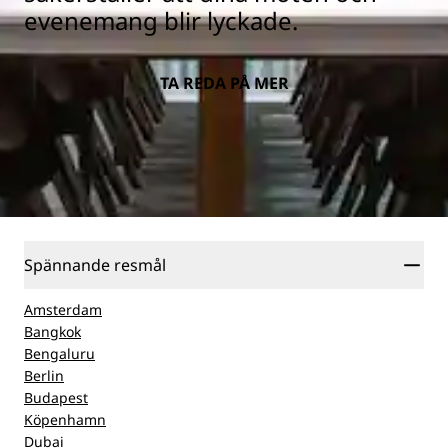
evenemang blir lyckade.
TA REDA PÅ MER
Spännande resmål
Amsterdam
Bangkok
Bengaluru
Berlin
Budapest
Köpenhamn
Dubai