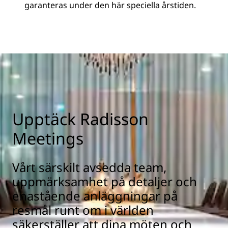
garanteras under den här speciella årstiden.
Upptäck Radisson
Meetings
Vårt särskilt avsedda team,
uppmärksamhet på detaljer och
enastående anläggningar på
resmål runt om i världen
säkerställer att dina möten och