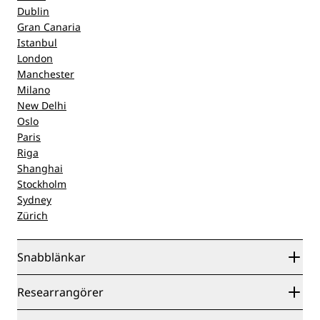
Dublin
Gran Canaria
Istanbul
London
Manchester
Milano
New Delhi
Oslo
Paris
Riga
Shanghai
Stockholm
Sydney
Zürich
Snabblänkar
Radisson Rewards
Researrangörer
Garanti om lägsta pris online