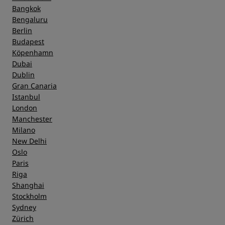
Bangkok
Bengaluru
Berlin
Budapest
Köpenhamn
Dubai
Dublin
Gran Canaria
Istanbul
London
Manchester
Milano
New Delhi
Oslo
Paris
Riga
Shanghai
Stockholm
Sydney
Zürich