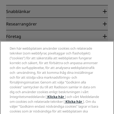
Snabblänkar
Radisson Rewards
Researrangörer
Garanti om lägsta pris online
Blog
Samarbetspartners
Företag
Destinationer
Resebyråer
Nya och kommande hotell
Radisson Hotel Group
Juridiskt
Den här webbplatsen använder cookies och relaterade
Radisson Hotels APP
Media
tekniker (som webbfyrar, pixeltaggar och flashobjekt)
Hotell godkända för sporter
(”cookies”) för att säkerställa att webbplatsen fungerar
Jobberbjudanden RHG
Integritetscenter
Hjälp
Familjevänliga hotell
korrekt och säkert, för att förbättra och anpassa annonser
Jobberbjudanden PPHE
Juridiskt meddelande
Hälsa och säkerhet
och din surfupplevelse, för att analysera webbplatstrafik
Lediga jobb EHL
Radisson Rewards villkor
Meddelanden till konsumenter
och -användning, för att komma ihåg dina inställningar
The Club by RHG
Sociala medier
Webbplatsanvändningsavtal
och för att stödja våra marknadsförings- och
Kontakt
Utvecklingsmöjligheter
försäljningsinsatser. Genom att välja ”Godkänn alla
Digital tillgänglighet
Frågor och svar
Radisson Hotels varumärken
Ansvarsfullt företagande
cookies” samtycker du till att Radisson samlar in data om
Uttalande om modernt slaveri
Sidkarta
dig och använder cookies enligt beskrivningen i vårt
Anskaffning
Integritetsmeddelande [
Klicka här
] och vårt Meddelande
om cookies och relaterade tekniker [
Klicka här
]. Om du
väljer ”Godkänn endast nödvändiga cookies” lagrar vi bara
cookies som är nödvändiga för att webbplatsen ska