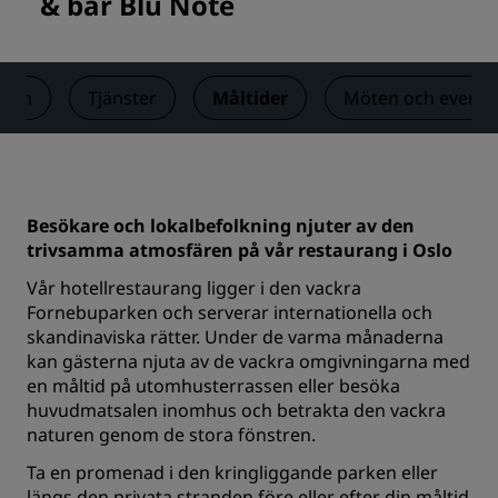
& bar Blu Note
Rum
Tjänster
Måltider
Möten och evene
Besökare och lokalbefolkning njuter av den
trivsamma atmosfären på vår restaurang i Oslo
Vår hotellrestaurang ligger i den vackra
Fornebuparken och serverar internationella och
skandinaviska rätter. Under de varma månaderna
kan gästerna njuta av de vackra omgivningarna med
en måltid på utomhusterrassen eller besöka
huvudmatsalen inomhus och betrakta den vackra
naturen genom de stora fönstren.
Ta en promenad i den kringliggande parken eller
längs den privata stranden före eller efter din måltid