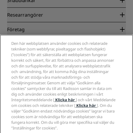
Snabblänkar
Radisson Rewards
Researrangörer
Garanti om lägsta pris online
Blog
Samarbetspartners
Företag
Destinationer
Resebyråer
Nya och kommande hotell
Radisson Hotel Group
Juridiskt
Den här webbplatsen använder cookies och relaterade
Radisson Hotels APP
Media
tekniker (som webbfyrar, pixeltaggar och flashobjekt)
Hotell godkända för sporter
(”cookies”) för att säkerställa att webbplatsen fungerar
Jobberbjudanden RHG
Integritetscenter
Hjälp
Familjevänliga hotell
korrekt och säkert, för att förbättra och anpassa annonser
Jobberbjudanden PPHE
Juridiskt meddelande
Hälsa och säkerhet
och din surfupplevelse, för att analysera webbplatstrafik
Lediga jobb EHL
Radisson Rewards villkor
Meddelanden till konsumenter
och -användning, för att komma ihåg dina inställningar
The Club by RHG
Sociala medier
Webbplatsanvändningsavtal
och för att stödja våra marknadsförings- och
Kontakt
Utvecklingsmöjligheter
försäljningsinsatser. Genom att välja ”Godkänn alla
Digital tillgänglighet
Frågor och svar
Radisson Hotels varumärken
Ansvarsfullt företagande
cookies” samtycker du till att Radisson samlar in data om
Uttalande om modernt slaveri
Sidkarta
dig och använder cookies enligt beskrivningen i vårt
Anskaffning
Integritetsmeddelande [
Klicka här
] och vårt Meddelande
om cookies och relaterade tekniker [
Klicka här
]. Om du
väljer ”Godkänn endast nödvändiga cookies” lagrar vi bara
cookies som är nödvändiga för att webbplatsen ska
fungera korrekt. Om du vill göra mer specifika val väljer du
”Inställningar för cookies”.