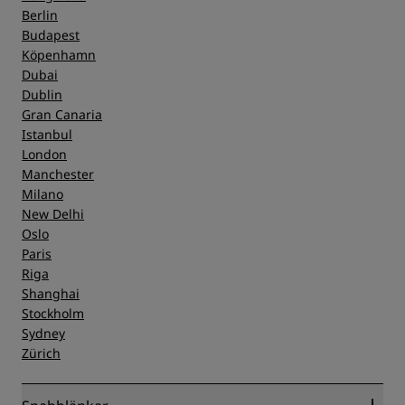
Berlin
Budapest
Köpenhamn
Dubai
Dublin
Gran Canaria
Istanbul
London
Manchester
Milano
New Delhi
Oslo
Paris
Riga
Shanghai
Stockholm
Sydney
Zürich