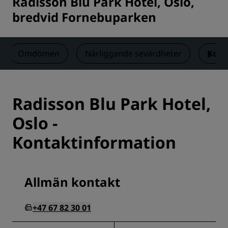
Radisson Blu Park Hotel, Oslo,
bredvid Fornebuparken
Omdömen
Närliggande sevärdheter
Kont
Radisson Blu Park Hotel,
Oslo -
Kontaktinformation
Allmän kontakt
+47 67 82 30 01