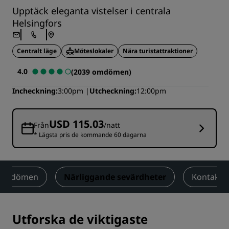
Upptäck eleganta vistelser i centrala
Helsingfors
Centralt läge
Möteslokaler
Nära turistattraktioner
4.0
(2039 omdömen)
Incheckning
3:00pm
Utcheckning
12:00pm
USD 115.03
Från
/natt
* Lägsta pris de kommande 60 dagarna
Omdömen
Närliggande sevärdheter
Kontakt
Utforska de viktigaste