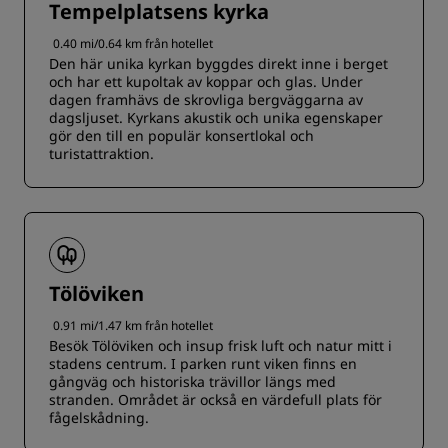
Tempelplatsens kyrka
0.40 mi/0.64 km från hotellet
Den här unika kyrkan byggdes direkt inne i berget
och har ett kupoltak av koppar och glas. Under
dagen framhävs de skrovliga bergväggarna av
dagsljuset. Kyrkans akustik och unika egenskaper
gör den till en populär konsertlokal och
turistattraktion.
Tölöviken
0.91 mi/1.47 km från hotellet
Besök Tölöviken och insup frisk luft och natur mitt i
stadens centrum. I parken runt viken finns en
gångväg och historiska trävillor längs med
stranden. Området är också en värdefull plats för
fågelskådning.