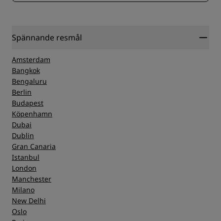
Spännande resmål
Amsterdam
Bangkok
Bengaluru
Berlin
Budapest
Köpenhamn
Dubai
Dublin
Gran Canaria
Istanbul
London
Manchester
Milano
New Delhi
Oslo