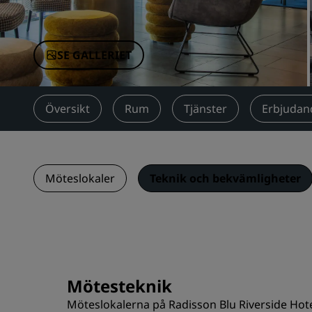
Närstående företag i Kina
SE GALLERIET
Översikt
Rum
Tjänster
Erbjudan
Möteslokaler
Teknik och bekvämligheter
Mötesteknik
Möteslokalerna på Radisson Blu Riverside Hote