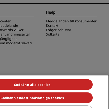
Hjälp
scenter
Meddelanden till konsumenter
 meddelande
Kontakt
ewards villkor
Frågor och svar
användningsavtal
Sidkarta
lgänglighet
 om modernt slaveri
Godkänn alla cookies
Godkänn endast nödvändiga cookies
s, Park Plaza, Park Inn, Country Inn & Suites, Prize by Radisson,