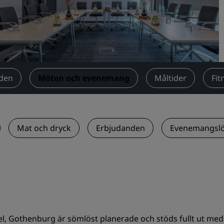
Begär en offert
Evenemangsdestinationer
Branschlösningar
Sök flyg
den
Möten och evenemang
Måltider
‌Fi
Sök flyg
Måltider
Mat och dryck
Erbjudanden
Evenemangslö
Sök efter en restaurang
Digitala tjänster
Radisson Hotels app
l, Gothenburg är sömlöst planerade och stöds fullt ut med 