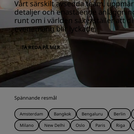
Vårt särskilt avsedda team, uppmä
detaljer och enastående anläggnin
runt om i världen säkerställer att 
evenemang blir lyckade.
TA REDA PÅ MER
Spännande resmål
Amsterdam
Bangkok
Bengaluru
Berlin
Milano
New Delhi
Oslo
Paris
Riga