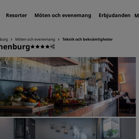
Resorter
Möten och evenemang
Erbjudanden
M
nburg
Möten och evenemang
Teknik och bekvämligheter
thenburg
Sök efter hotell
Destinationer
Resorter
Servicelägenheter
Flygplatshotell
Nya och kommande hotell
Möten och evenemang
Upptäck Radisson Meeting
Boka en möteslokal