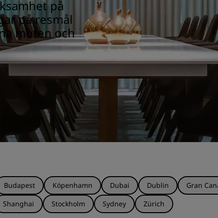
rksamhet på
gar på resmål
dina möten och
Budapest
Köpenhamn
Dubai
Dublin
Gran Can
Shanghai
Stockholm
Sydney
Zürich