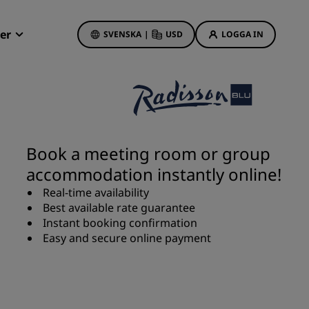
er
SVENSKA
|
USD
LOGGA IN
Radisson Rewards
Mina bokningar
Hotellerbjudanden
Upptäck våra erbjudanden
Book a meeting room or group
Första gången gillt
accommodation instantly online!
Deals of the Day
Real-time availability
Förhandsboka
Best available rate guarantee
Se våra paket
Instant booking confirmation
Easy and secure online payment
Reseidéer
s
Familjevänliga hotell
Rad Pets