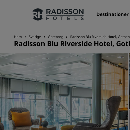
Destinationer
Hem
Sverige
Göteborg
Radisson Blu Riverside Hotel, Gothe
Radisson Blu Riverside Hotel, Go
Våra märken
Radisson Hotels varumärken