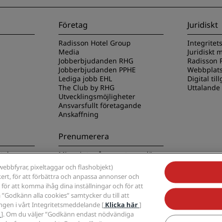
Företag
Juridiskt
Radisson Hotel Group
Integritet
Media
Juridiskt
Jobberbjudanden RHG
Radisson R
Jobberbjudanden PPHE
Webbplats
Lediga jobb EHL
Digital til
The Club by RHG
Uttalande
Utvecklingsmöjligheter
Ansvarsfullt företagande
Anskaffning
Prenumerera
tels-appen
Missa inte våra mest populära
erbjudanden
ebbfyrar, pixeltaggar och flashobjekt)
kert, för att förbättra och anpassa annonser och
 för att komma ihåg dina inställningar och för att
 ”Godkänn alla cookies” samtycker du till att
ngen i vårt Integritetsmeddelande [
Klicka här
]
r
]. Om du väljer ”Godkänn endast nödvändiga
, Radisson, Radisson RED, Radisson Blu, Radisson Collection, Radisson Individual