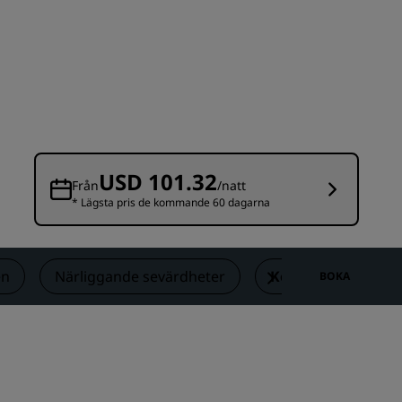
Bröllopslokaler
Hållbara vistelser
Vistelse för idrottslag
Affärsresenär
Hotell i centrum
Besök vår blogg
USD 101.32
Från
/natt
* Lägsta pris de kommande 60 dagarna
Radisson Rewards
Upptäck Radisson Rewards
Förmåner
n
Närliggande sevärdheter
Kontakt
BOKA
Så här använder du poäng
Så här tjänar du poäng
Bookers and Planners