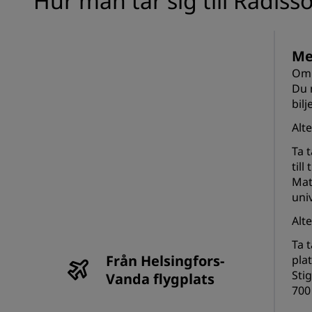
Hur man tar sig till Radiss
Me
Om d
Du 
bilj
Alte
Ta t
til
Mat
uni
Alte
Ta t
Från Helsingfors-
pla
Sti
Vanda flygplats
700