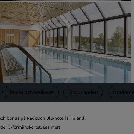
Begär en offert
Evenemangsdestinationer
Branschlösningar
Sök flyg
Sök flyg
Måltider
Sök efter en restaurang
‌Fitness och wellness
Erbjudanden
Omdöme
Digitala tjänster
Radisson Hotels app
och bonus på Radisson Blu-hotell i Finland?
nder S-förmånskortet.
Läs mer
!