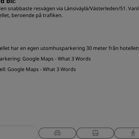
d bil:
den snabbaste resvägen via Länsiväylä/Västerleden/51. Vanligt
ellet, beroende på trafiken.
ellet har en egen utomhusparkering 30 meter från hotellet
parkering:
Google Maps
-
What 3 Words
ell:
Google Maps
-
What 3 Words