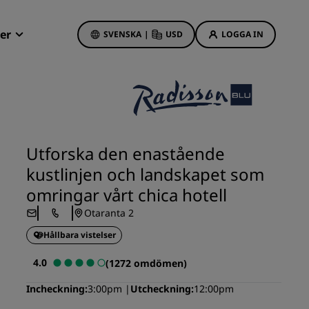
er
SVENSKA
|
USD
LOGGA IN
Radisson Rewards
Mina bokningar
Hotellerbjudanden
Upptäck våra erbjudanden
Utforska den enastående
Första gången gillt
kustlinjen och landskapet som
Deals of the Day
omringar vårt chica hotell
Förhandsboka
Otaranta 2
Se våra paket
Hållbara vistelser
Reseidéer
4.0
(1272 omdömen)
s
Familjevänliga hotell
Incheckning
3:00pm
Utcheckning
12:00pm
Rad Pets