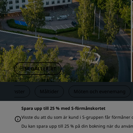
Närstående företag i Kina
SE GALLERIET
Tjänster
Måltider
Möten och evenemang
Spara upp till 25 % med S-förmånskortet
Visste du att du som är kund i S-gruppen får förmåner 
Du kan spara upp till 25 % på din bokning när du anvä