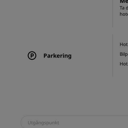
Me
Ta 
hot
Hot
Bil
Parkering
Hot