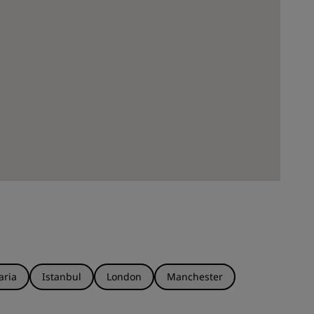
aria
Istanbul
London
Manchester