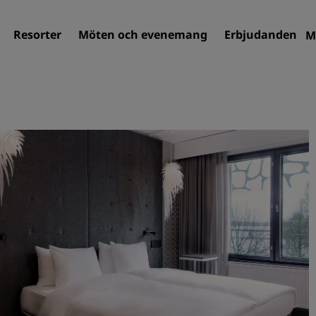
Resorter
Möten och evenemang
Erbjudanden
M
Sök efter hotell
Destinationer
Resorter
Servicelägenheter
Flygplatshotell
Nya och kommande hotell
Möten och evenemang
Upptäck Radisson Meeting
Boka en möteslokal