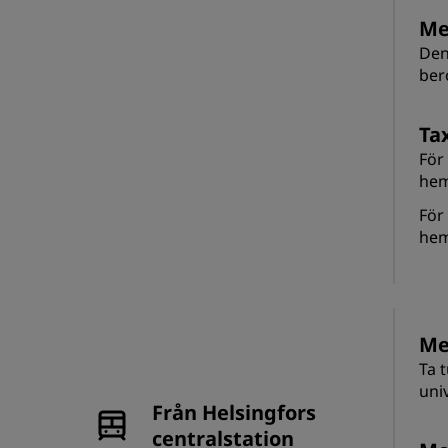
Me
Den 
ber
Tax
För
hem
För
hem
Me
Ta 
univ
Från Helsingfors
centralstation