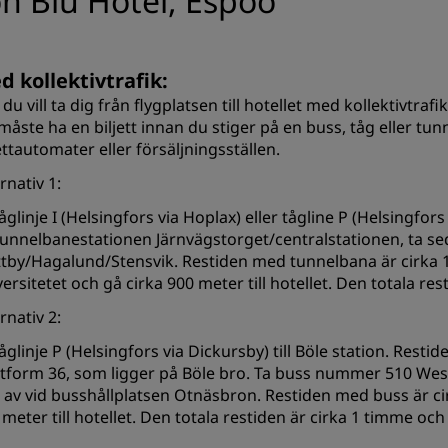
on Blu Hotel, Espoo
d kollektivtrafik:
u vill ta dig från flygplatsen till hotellet med kollektivtraf
måste ha en biljett innan du stiger på en buss, tåg eller tun
ettautomater eller försäljningsställen.
rnativ 1:
åglinje I (Helsingfors via Hoplax) eller tågline P (Helsingfors
l tunnelbanestationen Järnvägstorget/centralstationen, ta s
tby/Hagalund/Stensvik. Restiden med tunnelbana är cirka 12
versitetet och gå cirka 900 meter till hotellet. Den totala re
rnativ 2:
åglinje P (Helsingfors via Dickursby) till Böle station. Restid
ttform 36, som ligger på Böle bro. Ta buss nummer 510 Weste
g av vid busshållplatsen Otnäsbron. Restiden med buss är cir
 meter till hotellet. Den totala restiden är cirka 1 timme och