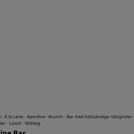
k · À la carte · Aperitivo · Brunch · Bar med fullständiga rättigheter 
lar · Lunch · Middag
line Bar