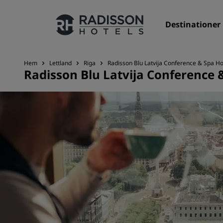
Destinationer
Hem
Lettland
Riga
Radisson Blu Latvija Conference & Spa Hot
Radisson Blu Latvija Conference &
Våra märken
Radisson Hotels varumärken