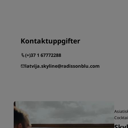
Kontaktuppgifter
(+)37 1 67772288
latvija.skyline@radissonblu.com
Asiatis
Cocktai
Sky