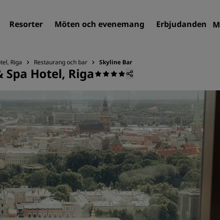
Resorter
Möten och evenemang
Erbjudanden
M
el, Riga
Restaurang och bar
Skyline Bar
 Spa Hotel, Riga
Sök efter hotell
Destinationer
Resorter
Servicelägenheter
Flygplatshotell
Nya och kommande hotell
Möten och evenemang
Upptäck Radisson Meeting
Boka en möteslokal