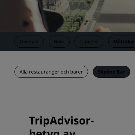
Närstående företag i Kina
Översikt
Rum
Tjänster
Måltider
Alla restauranger och barer
Skyline Bar
TripAdvisor-
betyg av