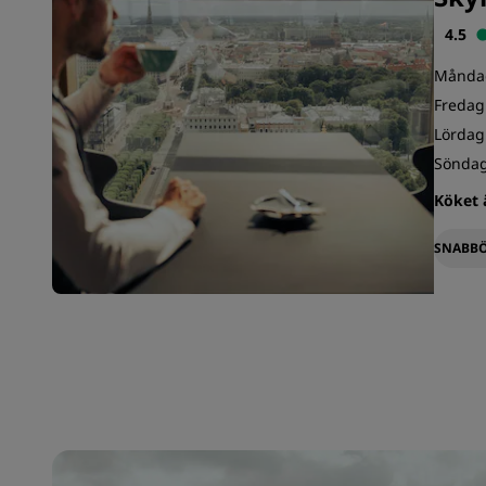
4.5
Måndag 
Fredag 
Lördag 
Söndag
Köket ä
SNABBÖ