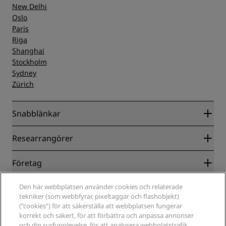
New Delhi
Oslo
Paris
Riga
Shanghai
Stockholm
Sydney
Zürich
Snabblänkar
Radisson Rewards
Researrangörer
Garanti om lägsta pris online
Blog
Samarbetspartners
Företag
Destinationer
Resebyråer
Nya och kommande hotell
Radisson Hotel Group
Juridiskt
Den här webbplatsen använder cookies och relaterade
Radisson Hotels APP
Media
tekniker (som webbfyrar, pixeltaggar och flashobjekt)
Hotell godkända för sporter
(”cookies”) för att säkerställa att webbplatsen fungerar
Jobberbjudanden RHG
Integritetscenter
Hjälp
Familjevänliga hotell
korrekt och säkert, för att förbättra och anpassa annonser
Jobberbjudanden PPHE
Juridiskt meddelande
Hälsa och säkerhet
och din surfupplevelse, för att analysera webbplatstrafik