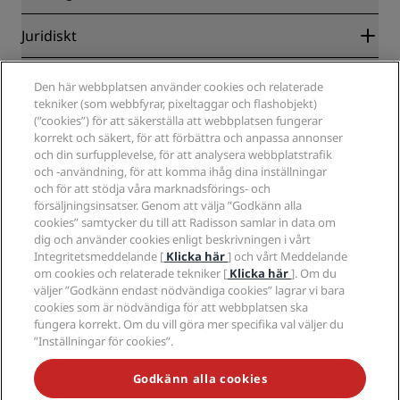
Destinationer
Resebyråer
Nya och kommande hotell
Radisson Hotel Group
Juridiskt
Radisson Hotels APP
Media
Hotell godkända för sporter
Jobberbjudanden RHG
Integritetscenter
Hjälp
Familjevänliga hotell
Den här webbplatsen använder cookies och relaterade
Jobberbjudanden PPHE
Juridiskt meddelande
Hälsa och säkerhet
tekniker (som webbfyrar, pixeltaggar och flashobjekt)
Lediga jobb EHL
Radisson Rewards villkor
Meddelanden till konsumenter
(”cookies”) för att säkerställa att webbplatsen fungerar
The Club by RHG
Sociala medier
Webbplatsanvändningsavtal
korrekt och säkert, för att förbättra och anpassa annonser
Kontakt
Utvecklingsmöjligheter
Digital tillgänglighet
och din surfupplevelse, för att analysera webbplatstrafik
Frågor och svar
Radisson Hotels varumärken
Ansvarsfullt företagande
och -användning, för att komma ihåg dina inställningar
Uttalande om modernt slaveri
Sidkarta
Anskaffning
och för att stödja våra marknadsförings- och
försäljningsinsatser. Genom att välja ”Godkänn alla
cookies” samtycker du till att Radisson samlar in data om
dig och använder cookies enligt beskrivningen i vårt
Integritetsmeddelande [
Klicka här
] och vårt Meddelande
om cookies och relaterade tekniker [
Klicka här
]. Om du
väljer ”Godkänn endast nödvändiga cookies” lagrar vi bara
cookies som är nödvändiga för att webbplatsen ska
MISSA INTE VÅRA MEST POPULÄRA ERBJUDANDEN
fungera korrekt. Om du vill göra mer specifika val väljer du
”Inställningar för cookies”.
Tillgänglighet
Godkänn alla cookies
Tillgänglighetsinställningar