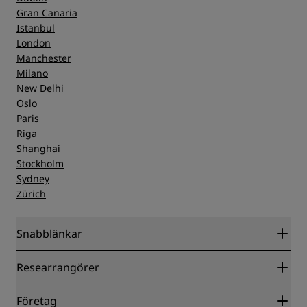
Gran Canaria
Istanbul
London
Manchester
Milano
New Delhi
Oslo
Paris
Riga
Shanghai
Stockholm
Sydney
Zürich
Snabblänkar
Radisson Rewards
Researrangörer
Garanti om lägsta pris online
Blog
Samarbetspartners
Företag