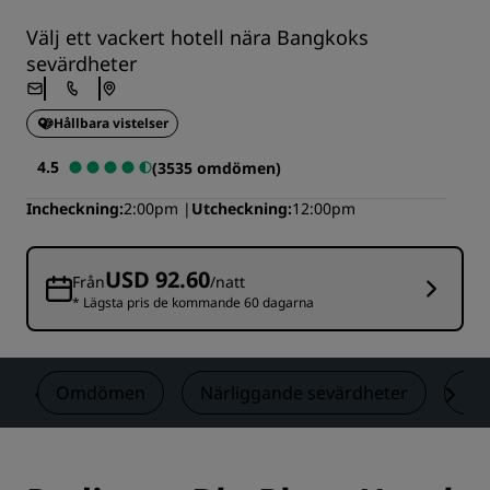
Välj ett vackert hotell nära Bangkoks
sevärdheter
Hållbara vistelser
4.5
(3535 omdömen)
Incheckning
2:00pm
Utcheckning
12:00pm
USD 92.60
Från
/natt
* Lägsta pris de kommande 60 dagarna
n
Omdömen
Närliggande sevärdheter
Ko