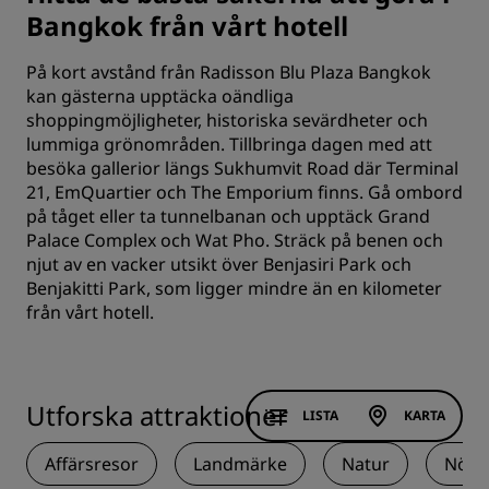
Bangkok från vårt hotell
På kort avstånd från Radisson Blu Plaza Bangkok
kan gästerna upptäcka oändliga
shoppingmöjligheter, historiska sevärdheter och
lummiga grönområden. Tillbringa dagen med att
besöka gallerior längs Sukhumvit Road där Terminal
21, EmQuartier och The Emporium finns. Gå ombord
på tåget eller ta tunnelbanan och upptäck Grand
Palace Complex och Wat Pho. Sträck på benen och
njut av en vacker utsikt över Benjasiri Park och
Benjakitti Park, som ligger mindre än en kilometer
från vårt hotell.
Utforska attraktioner
LISTA
KARTA
Affärsresor
Landmärke
Natur
Nöjes