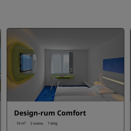
Design-rum Comfort
16 m²
2 vuxna
1 king