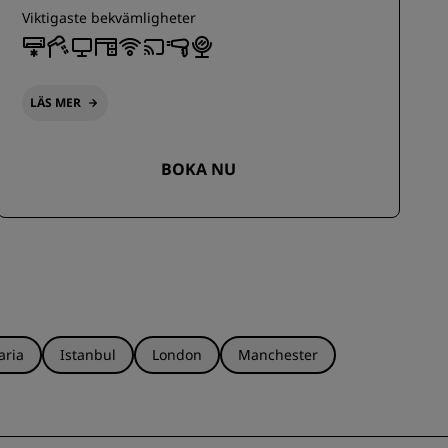
Viktigaste bekvämligheter
LÄS MER
BOKA NU
aria
Istanbul
London
Manchester