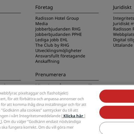
Företag
Juridiskt
Radisson Hotel Group
Integritet
Media
Juridiskt
Jobberbjudanden RHG
Radisson R
Jobberbjudanden PPHE
Webbplats
Lediga jobb EHL
Digital til
The Club by RHG
Uttalande
Utvecklingsmöjligheter
Ansvarsfullt företagande
Anskaffning
Prenumerera
tels-appen
Missa inte våra mest populära
erbjudanden
ebbfyrar, pixeltaggar och flashobjekt)
kert, för att förbättra och anpassa annonser och
 för att komma ihåg dina inställningar och för att
 ”Godkänn alla cookies” samtycker du till att
ngen i vårt Integritetsmeddelande [
Klicka här
]
r
]. Om du väljer ”Godkänn endast nödvändiga
, Radisson, Radisson RED, Radisson Blu, Radisson Collection, Radisson Individual
 ska fungera korrekt. Om du vill göra mer
disson Hotel Group.