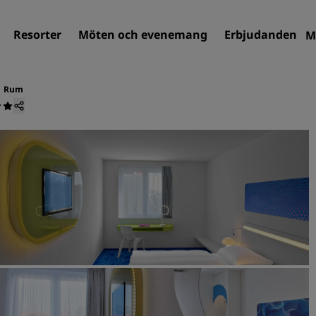
Resorter
Möten och evenemang
Erbjudanden
M
Rum
Sök efter hotell
Destinationer
Resorter
Servicelägenheter
Flygplatshotell
Nya och kommande hotell
Möten och evenemang
Upptäck Radisson Meeting
Boka en möteslokal