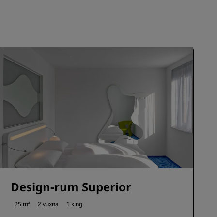
BLI MEDLEM
Design-rum Superior
25 m²
2 vuxna
1 king