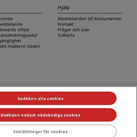
Hjälp
scenter
Meddelanden till konsumenter
 meddelande
Kontakt
ewards villkor
Frågor och svar
användningsavtal
Sidkarta
lgänglighet
 om modernt slaveri
Godkänn alla cookies
Godkänn endast nödvändiga cookies
s, Park Plaza, Park Inn, Country Inn & Suites, Prize by Radisson,
Inställningar för cookies