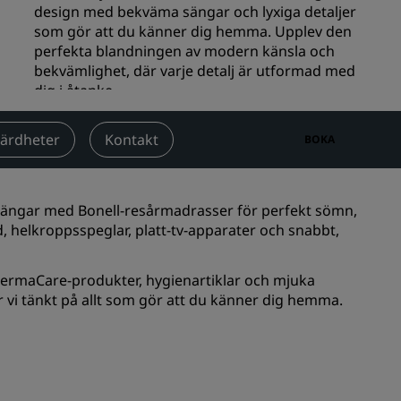
design med bekväma sängar och lyxiga detaljer
Bröllopslokaler
som gör att du känner dig hemma. Upplev den
perfekta blandningen av modern känsla och
Hållbara vistelser
bekvämlighet, där varje detalj är utformad med
Vistelse för idrottslag
dig i åtanke.
Affärsresenär
På Prize by Radisson är rummet inte bara en plats
att sova på - det är en hel upplevelse!
Hotell i centrum
värdheter
Kontakt
BOKA
Besök vår blogg
Incheckning
3:00pm
Utcheckning
12:00pm
Radisson Rewards
-sängar med Bonell-resårmadrasser för perfekt sömn,
, helkroppsspeglar, platt-tv-apparater och snabbt,
Upptäck Radisson Rewards
Förmåner
rmaCare-produkter, hygienartiklar och mjuka
 vi tänkt på allt som gör att du känner dig hemma.
Så här använder du poäng
Så här tjänar du poäng
Bookers and Planners