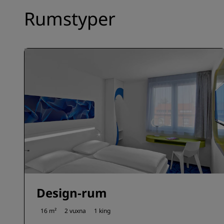
Rumstyper
Design-rum
16 m²
2 vuxna
1 king