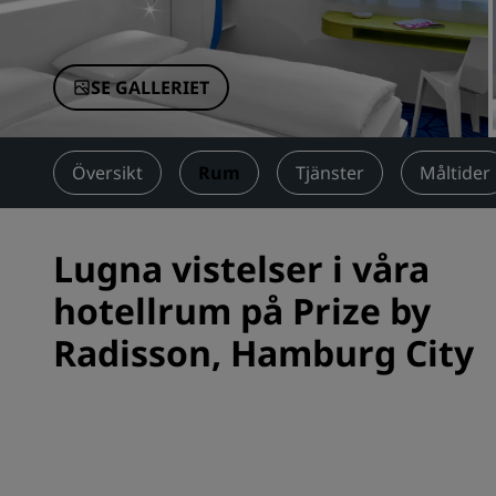
Närstående företag i Kina
SE GALLERIET
Översikt
Rum
Tjänster
Måltider
Lugna vistelser i våra
hotellrum på Prize by
Radisson, Hamburg City