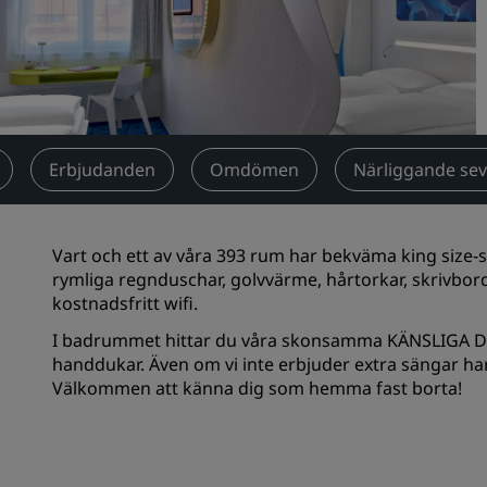
Begär en offert
Evenemangsdestinationer
Branschlösningar
Sök flyg
Erbjudanden
Omdömen
Närliggande se
Sök flyg
Vart och ett av våra 393 rum har bekväma king size
Måltider
rymliga regnduschar, golvvärme, hårtorkar, skrivbord
kostnadsfritt wifi.
Sök efter en restaurang
I badrummet hittar du våra skonsamma KÄNSLIGA De
handdukar. Även om vi inte erbjuder extra sängar har
Digitala tjänster
Välkommen att känna dig som hemma fast borta!
Radisson Hotels app