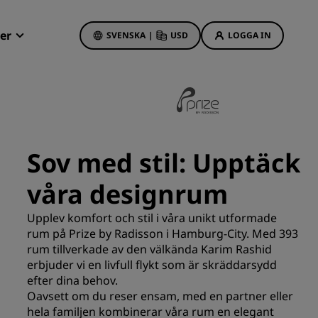
er
SVENSKA
|
USD
LOGGA IN
Radisson Rewards
Mina bokningar
Hotellerbjudanden
Upptäck våra erbjudanden
Sov med stil: Upptäck
Första gången gillt
våra designrum
Deals of the Day
Förhandsboka
Upplev komfort och stil i våra unikt utformade
Se våra paket
rum på Prize by Radisson i Hamburg-City. Med 393
rum tillverkade av den välkända Karim Rashid
erbjuder vi en livfull flykt som är skräddarsydd
Reseidéer
efter dina behov.
s
Oavsett om du reser ensam, med en partner eller
Familjevänliga hotell
hela familjen kombinerar våra rum en elegant
Rad Pets