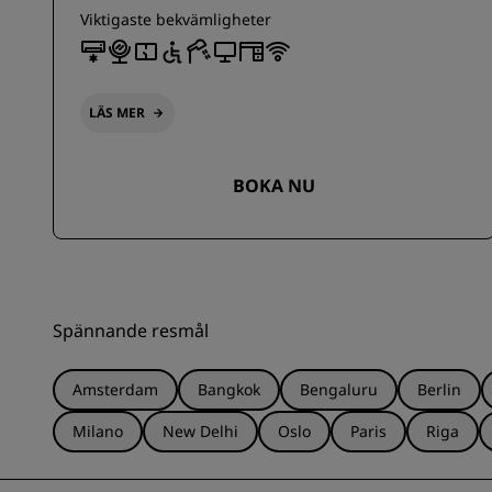
Viktigaste bekvämligheter
LÄS MER
BOKA NU
Spännande resmål
Amsterdam
Bangkok
Bengaluru
Berlin
Milano
New Delhi
Oslo
Paris
Riga