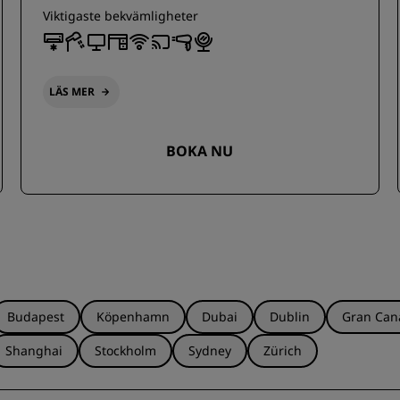
Viktigaste bekvämligheter
LÄS MER
BOKA NU
Budapest
Köpenhamn
Dubai
Dublin
Gran Can
Shanghai
Stockholm
Sydney
Zürich