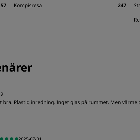
57
Kompisresa
247
St
Re
närer
19
t bra. Plastig inredning. Inget glas på rummet. Men värme 
Standard
S
2025-07-01