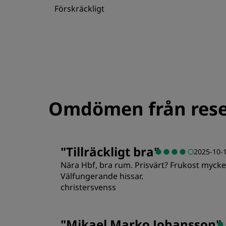
Förskräckligt
Omdömen från rese
"
Tillräckligt bra
"
2025-10-
Nära Hbf, bra rum. Prisvärt? Frukost mycke
Välfungerande hissar.
christersvenss
Rum
"
Mikael Marko Johansson
"