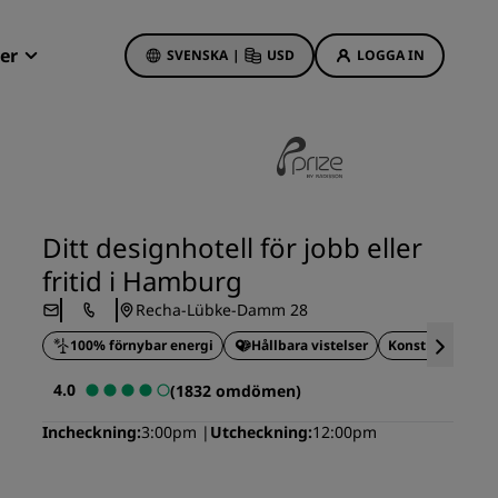
er
SVENSKA
|
USD
LOGGA IN
Radisson Rewards
Mina bokningar
Hotellerbjudanden
Upptäck våra erbjudanden
Ditt designhotell för jobb eller
Första gången gillt
fritid i Hamburg
Deals of the Day
Recha-Lübke-Damm 28
Förhandsboka
100% förnybar energi
Hållbara vistelser
Konst och desig
Se våra paket
4.0
(1832 omdömen)
Reseidéer
Incheckning
3:00pm
Utcheckning
12:00pm
s
Familjevänliga hotell
Rad Pets