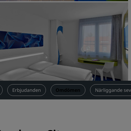
Begär en offert
Evenemangsdestinationer
Branschlösningar
Sök flyg
Sök flyg
Måltider
Sök efter en restaurang
Erbjudanden
Omdömen
Närliggande se
Digitala tjänster
Radisson Hotels app