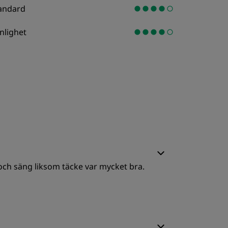
andard
nlighet
och säng liksom täcke var mycket bra.
ovkvalitet