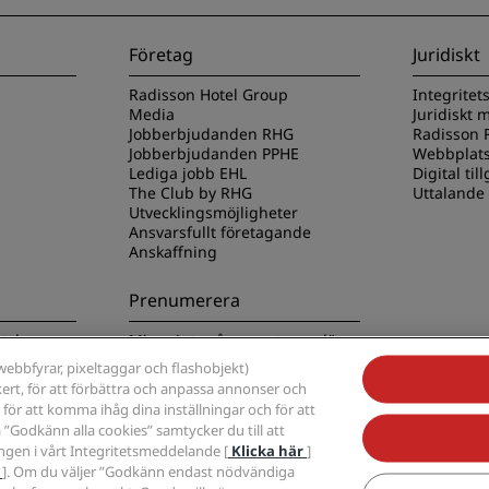
Företag
Juridiskt
Radisson Hotel Group
Integritet
Media
Juridiskt
Jobberbjudanden RHG
Radisson R
Jobberbjudanden PPHE
Webbplats
Lediga jobb EHL
Digital til
The Club by RHG
Uttalande
Utvecklingsmöjligheter
Ansvarsfullt företagande
Anskaffning
Prenumerera
tels-appen
Missa inte våra mest populära
erbjudanden
ebbfyrar, pixeltaggar och flashobjekt)
kert, för att förbättra och anpassa annonser och
 för att komma ihåg dina inställningar och för att
 ”Godkänn alla cookies” samtycker du till att
ngen i vårt Integritetsmeddelande [
Klicka här
]
r
]. Om du väljer ”Godkänn endast nödvändiga
, Radisson, Radisson RED, Radisson Blu, Radisson Collection, Radisson Individual