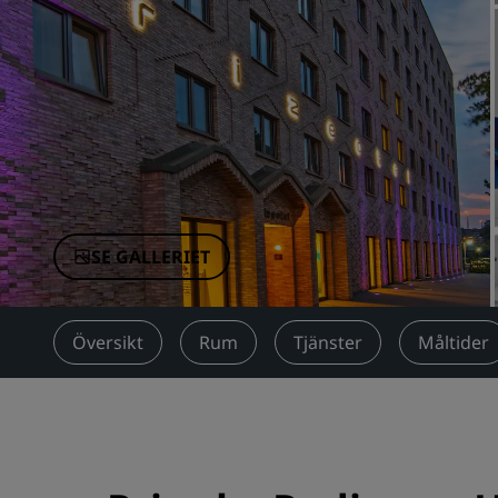
Närstående företag i Kina
SE GALLERIET
Översikt
Rum
Tjänster
Måltider