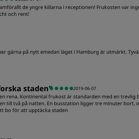
Framförallt de yngre killarna i receptionen! Frukosten var 
Renlighet
S
cht och rent!
Standard
S
r gärna på nytt emedan läget i Hamburg är utmärkt. Tyvärr 
Renlighet
S
Standard
S
tforska staden
"
2019-06-07
en rena. Kontinental frukost är standarden med en trevlig b
Renlighet
S
n till två på natten. En busstation ligger tre minuter bort, o
 att bo för att upptäcka staden