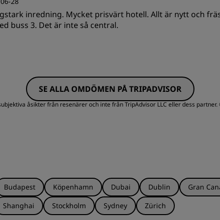
-06-28
gstark inredning. Mycket prisvärt hotell. Allt är nytt och frä
ed buss 3. Det är inte så central.
SE ALLA OMDÖMEN PÅ TRIPADVISOR
jektiva åsikter från resenärer och inte från TripAdvisor LLC eller dess partner.
Budapest
Köpenhamn
Dubai
Dublin
Gran Can
Shanghai
Stockholm
Sydney
Zürich