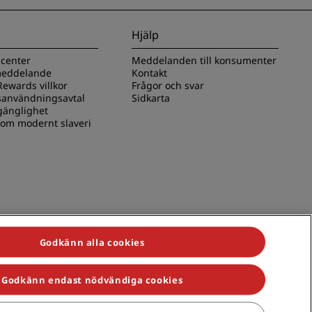
Hjälp
scenter
Meddelanden till konsumenter
 meddelande
Kontakt
ewards villkor
Frågor och svar
användningsavtal
Sidkarta
lgänglighet
 om modernt slaveri
Godkänn alla cookies
Godkänn endast nödvändiga cookies
s, Park Plaza, Park Inn, Country Inn & Suites, Prize by Radisson,