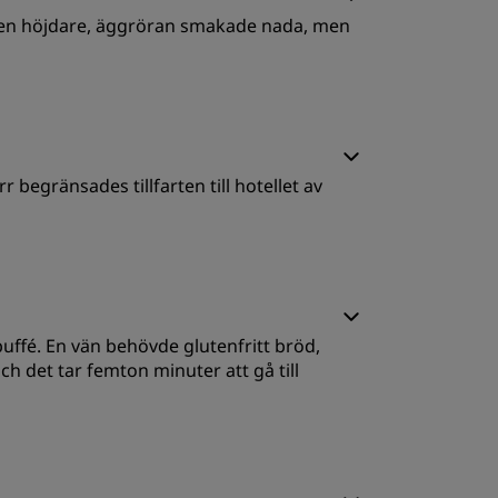
ingen höjdare, äggröran smakade nada, men
ervice
ovkvalitet
begränsades tillfarten till hotellet av
ervice
ovkvalitet
uffé. En vän behövde glutenfritt bröd,
ervice
ch det tar femton minuter att gå till