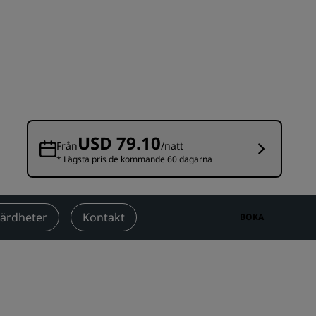
Bröllopslokaler
Hållbara vistelser
Vistelse för idrottslag
Affärsresenär
Hotell i centrum
Besök vår blogg
USD 79.10
Från
/natt
* Lägsta pris de kommande 60 dagarna
Radisson Rewards
Upptäck Radisson Rewards
Förmåner
värdheter
Kontakt
BOKA
Så här använder du poäng
Så här tjänar du poäng
Bookers and Planners