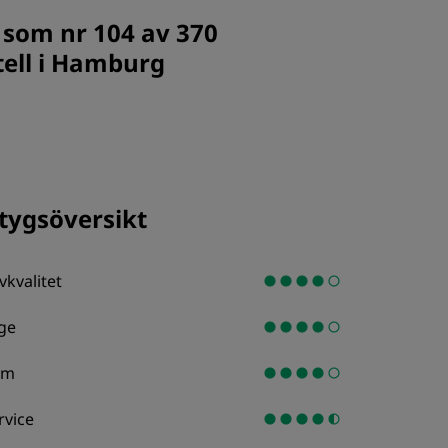
BLI MEDLEM
som nr 104 av 370
tell i Hamburg
tygsöversikt
vkvalitet
ge
um
rvice