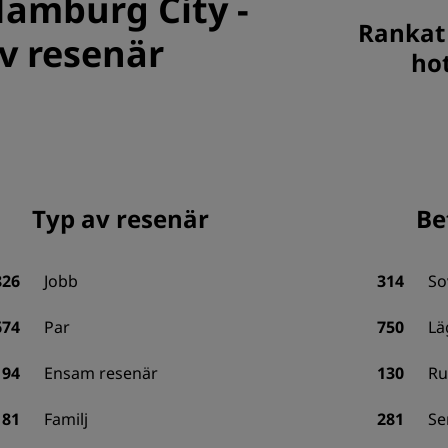
 Hamburg City
-
Rankat 
v resenär
ho
Typ av resenär
Be
826
Jobb
314
So
674
Par
750
Lä
194
Ensam resenär
130
R
81
Familj
281
Se