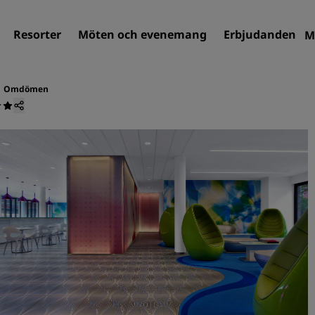
Resorter
Möten och evenemang
Erbjudanden
M
Omdömen
Sök efter hotell
Destinationer
Resorter
Servicelägenheter
Flygplatshotell
Nya och kommande hotell
Möten och evenemang
Upptäck Radisson Meeting
Boka en möteslokal