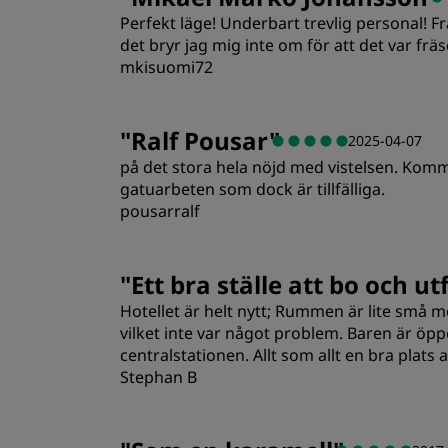
Perfekt läge! Underbart trevlig personal! 
Läge
det bryr jag mig inte om för att det var fräs
mkisuomi72
Rum
"
Ralf Pousar
"
2025-04-07
på det stora hela nöjd med vistelsen. Komme
Läge
gatuarbeten som dock är tillfälliga.
pousarralf
Rum
"
Ett bra ställe att bo och u
Hotellet är helt nytt; Rummen är lite små m
Läge
vilket inte var något problem. Baren är öppe
centralstationen. Allt som allt en bra plats
Stephan B