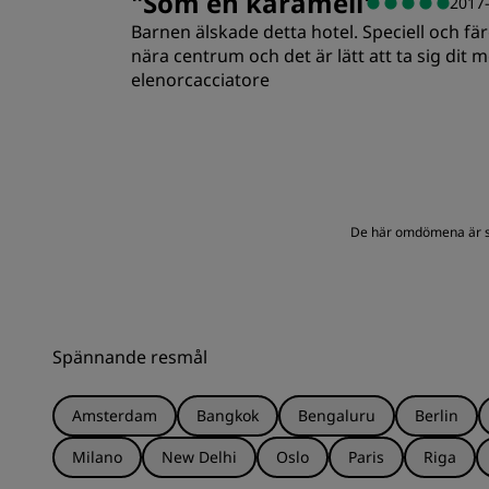
"
Som en karamell
"
2017
Barnen älskade detta hotel. Speciell och fär
nära centrum och det är lätt att ta sig dit m
elenorcacciatore
De här omdömena är sub
Spännande resmål
Amsterdam
Bangkok
Bengaluru
Berlin
Milano
New Delhi
Oslo
Paris
Riga