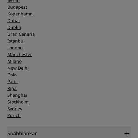
Berlin
Budapest
Köpenhamn
Dubai
Dublin
Gran Canaria
Istanbul
London
Manchester
Milano
New Delhi
Oslo
Paris
Riga
Shanghai
Stockholm
Sydney
Zürich
Snabblänkar