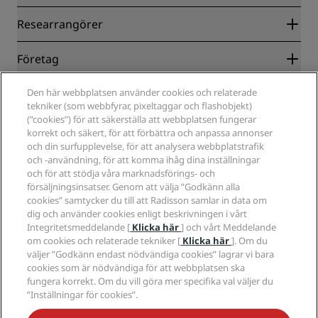
Radisson Rewards
Researrangörer
Garanti om lägsta pris online
Blog
Samarbetspartners
Företag
Destinationer
Resebyråer
Nya och kommande hotell
Radisson Hotel Group
Juridiskt
Den här webbplatsen använder cookies och relaterade
Radisson Hotels APP
Media
tekniker (som webbfyrar, pixeltaggar och flashobjekt)
Hotell godkända för sporter
(”cookies”) för att säkerställa att webbplatsen fungerar
Jobberbjudanden RHG
Integritetscenter
Hjälp
Familjevänliga hotell
korrekt och säkert, för att förbättra och anpassa annonser
Jobberbjudanden PPHE
Juridiskt meddelande
Hälsa och säkerhet
och din surfupplevelse, för att analysera webbplatstrafik
Lediga jobb EHL
Radisson Rewards villkor
Meddelanden till konsumenter
och -användning, för att komma ihåg dina inställningar
The Club by RHG
Sociala medier
Webbplatsanvändningsavtal
och för att stödja våra marknadsförings- och
Kontakt
Utvecklingsmöjligheter
försäljningsinsatser. Genom att välja ”Godkänn alla
Digital tillgänglighet
Frågor och svar
Radisson Hotels varumärken
Ansvarsfullt företagande
cookies” samtycker du till att Radisson samlar in data om
Uttalande om modernt slaveri
Sidkarta
dig och använder cookies enligt beskrivningen i vårt
Anskaffning
Integritetsmeddelande [
Klicka här
] och vårt Meddelande
om cookies och relaterade tekniker [
Klicka här
]. Om du
väljer ”Godkänn endast nödvändiga cookies” lagrar vi bara
cookies som är nödvändiga för att webbplatsen ska
fungera korrekt. Om du vill göra mer specifika val väljer du
”Inställningar för cookies”.