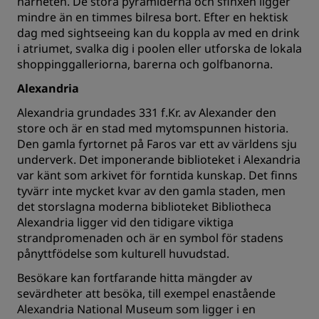
närheten. De stora pyramiderna och sfinxen ligger
mindre än en timmes bilresa bort. Efter en hektisk
dag med sightseeing kan du koppla av med en drink
i atriumet, svalka dig i poolen eller utforska de lokala
shoppinggalleriorna, barerna och golfbanorna.
Alexandria
Alexandria grundades 331 f.Kr. av Alexander den
store och är en stad med mytomspunnen historia.
Den gamla fyrtornet på Faros var ett av världens sju
underverk. Det imponerande biblioteket i Alexandria
var känt som arkivet för forntida kunskap. Det finns
tyvärr inte mycket kvar av den gamla staden, men
det storslagna moderna biblioteket Bibliotheca
Alexandria ligger vid den tidigare viktiga
strandpromenaden och är en symbol för stadens
pånyttfödelse som kulturell huvudstad.
Besökare kan fortfarande hitta mängder av
sevärdheter att besöka, till exempel enastående
Alexandria National Museum som ligger i en