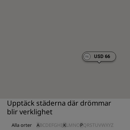
USD 66
Upptäck städerna där drömmar
blir verklighet
Alla orter
A
B
C
D
E
F
G
H
I
J
K
L
M
N
O
P
Q
R
S
T
U
V
W
X
Y
Z