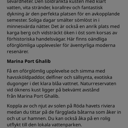
sevärdheter. Den soldränkta kusten med klart
vatten, vita stränder, korallrev och fantastisk
dykning är den perfekta platsen för en avkopplande
semester. Soliga dagar smälter sömlöst in i
minnesvärda nätter. Det är också en anrik plats med
karga berg och vidsträckt öken i öst som korsas av
förhistoriska handelsvägar. Här finns oändliga
oförglömliga upplevesler för äventyrliga moderna
resenärer.
Marina Port Ghalib
Få en oförglömlig upplevelse och simma med
havssköldpaddor, delfiner och sällsynta, exotiska
dugonger i det klara blåa vattnet. Naturreservaten
vid öknens kust ligger på bekvämt avstånd
från Marina Port Ghalib.
Koppla av och njut av solen på Röda havets riviera
medan du tittar på de färgglada båtarna som åker in
och ut ur hamnen. Du kan också åka på en rolig
utflykt till den lokala vattenparken.