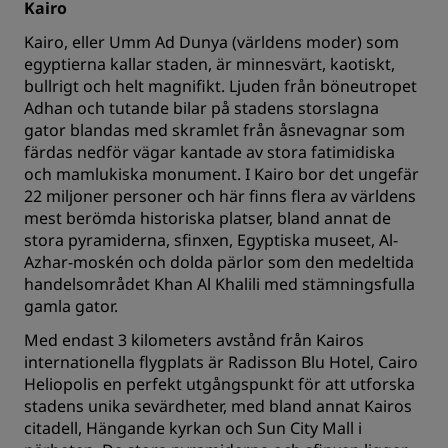
Kairo
Kairo, eller Umm Ad Dunya (världens moder) som
egyptierna kallar staden, är minnesvärt, kaotiskt,
bullrigt och helt magnifikt. Ljuden från böneutropet
Adhan och tutande bilar på stadens storslagna
gator blandas med skramlet från åsnevagnar som
färdas nedför vägar kantade av stora fatimidiska
och mamlukiska monument. I Kairo bor det ungefär
22 miljoner personer och här finns flera av världens
mest berömda historiska platser, bland annat de
stora pyramiderna, sfinxen, Egyptiska museet, Al-
Azhar-moskén och dolda pärlor som den medeltida
handelsområdet Khan Al Khalili med stämningsfulla
gamla gator.
Med endast 3 kilometers avstånd från Kairos
internationella flygplats är
Radisson Blu Hotel, Cairo
Heliopolis
en perfekt utgångspunkt för att utforska
stadens unika sevärdheter, med bland annat Kairos
citadell, Hängande kyrkan och Sun City Mall i