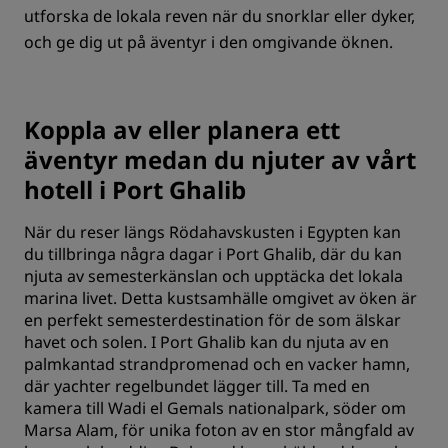
utforska de lokala reven när du snorklar eller dyker,
och ge dig ut på äventyr i den omgivande öknen.
Koppla av eller planera ett
äventyr medan du njuter av vårt
hotell i Port Ghalib
När du reser längs Rödahavskusten i Egypten kan
du tillbringa några dagar i Port Ghalib, där du kan
njuta av semesterkänslan och upptäcka det lokala
marina livet. Detta kustsamhälle omgivet av öken är
en perfekt semesterdestination för de som älskar
havet och solen. I Port Ghalib kan du njuta av en
palmkantad strandpromenad och en vacker hamn,
där yachter regelbundet lägger till. Ta med en
kamera till Wadi el Gemals nationalpark, söder om
Marsa Alam, för unika foton av en stor mångfald av