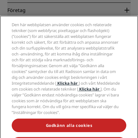
Garanti om lägsta pris online
Blog
Samarbetspartners
Företag
Destinationer
Resebyråer
Nya och kommande hotell
Radisson Hotel Group
Juridiskt
Den här webbplatsen använder cookies och relaterade
Radisson Hotels APP
Media
tekniker (som webbfyrar, pixeltaggar och flashobjekt)
Hotell godkända för sporter
(”cookies”) för att säkerställa att webbplatsen fungerar
Jobberbjudanden RHG
Integritetscenter
Hjälp
Familjevänliga hotell
korrekt och säkert, för att förbättra och anpassa annonser
Jobberbjudanden PPHE
Juridiskt meddelande
Hälsa och säkerhet
och din surfupplevelse, för att analysera webbplatstrafik
Lediga jobb EHL
Radisson Rewards villkor
Meddelanden till konsumenter
och -användning, för att komma ihåg dina inställningar
The Club by RHG
Sociala medier
Webbplatsanvändningsavtal
och för att stödja våra marknadsförings- och
Kontakt
Utvecklingsmöjligheter
försäljningsinsatser. Genom att välja ”Godkänn alla
Digital tillgänglighet
Frågor och svar
Radisson Hotels varumärken
Ansvarsfullt företagande
cookies” samtycker du till att Radisson samlar in data om
Uttalande om modernt slaveri
Sidkarta
dig och använder cookies enligt beskrivningen i vårt
Anskaffning
Integritetsmeddelande [
Klicka här
] och vårt Meddelande
om cookies och relaterade tekniker [
Klicka här
]. Om du
väljer ”Godkänn endast nödvändiga cookies” lagrar vi bara
cookies som är nödvändiga för att webbplatsen ska
fungera korrekt. Om du vill göra mer specifika val väljer du
”Inställningar för cookies”.
MISSA INTE VÅRA MEST POPULÄRA ERBJUDANDEN
Godkänn alla cookies