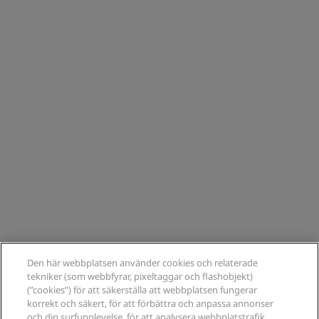
Den här webbplatsen använder cookies och relaterade
tekniker (som webbfyrar, pixeltaggar och flashobjekt)
(”cookies”) för att säkerställa att webbplatsen fungerar
korrekt och säkert, för att förbättra och anpassa annonser
och din surfupplevelse, för att analysera webbplatstrafik