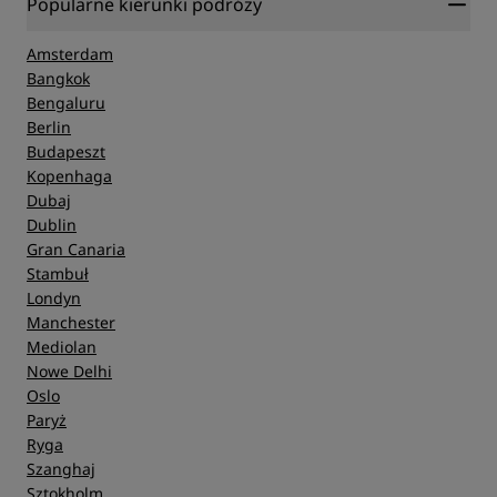
Popularne kierunki podróży
Amsterdam
Bangkok
Bengaluru
Berlin
Budapeszt
Kopenhaga
Dubaj
Dublin
Gran Canaria
Stambuł
Londyn
Manchester
Mediolan
Nowe Delhi
Oslo
Paryż
Ryga
Szanghaj
Sztokholm