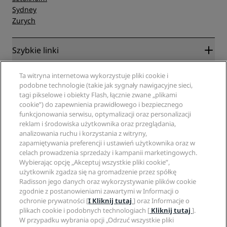
Sydney
Zurych
Szybkie linki
Radisson Rewards
Specjaliści ds. podróży
Ta witryna internetowa wykorzystuje pliki cookie i
Gwarancja najlepszej ceny online
podobne technologie (takie jak sygnały nawigacyjne sieci,
Blog
tagi pikselowe i obiekty Flash, łącznie zwane „plikami
Partnerzy
Witryna korporacyjna
cookie”) do zapewnienia prawidłowego i bezpiecznego
Cele podróży
Agencje turystyczne
funkcjonowania serwisu, optymalizacji oraz personalizacji
Nowe i zapowiadane hotele
Radisson Hotel Group
Informacje prawne
reklam i środowiska użytkownika oraz przeglądania,
Aplikacja Radisson Hotels
Media
analizowania ruchu i korzystania z witryny,
Hotele z certyfikatem Sports Approved
zapamiętywania preferencji i ustawień użytkownika oraz w
Kariery w RHG
Centrum prywatności
Pomoc
Hotele przyjazne dla rodzin
celach prowadzenia sprzedaży i kampanii marketingowych.
Kariery w PPHE
Informacje prawne
Zdrowie i bezpieczeństwo
Wybierając opcję „Akceptuj wszystkie pliki cookie”,
Kariera EHL
Regulamin Radisson Rewards
Ostrzeżenia dla klientów
użytkownik zgadza się na gromadzenie przez spółkę
The Club by RHG
Media społecznościowe
Umowa dotycząca korzystania z witryny
Radisson jego danych oraz wykorzystywanie plików cookie
Kontakt
Współpraca
zgodnie z postanowieniami zawartymi w Informacji o
Dostępność cyfrowa
Najczęściej zadawane pytania
Marki Radisson Hotels
Odpowiedzialny biznes
ochronie prywatności [
I Kliknij tutaj
] oraz Informacje o
Oświadczenie dotyczące współczesnego niewolnictwa
Mapa witryny
plikach cookie i podobnych technologiach [
Kliknij tutaj
].
Zaopatrzenie
W przypadku wybrania opcji „Odrzuć wszystkie pliki