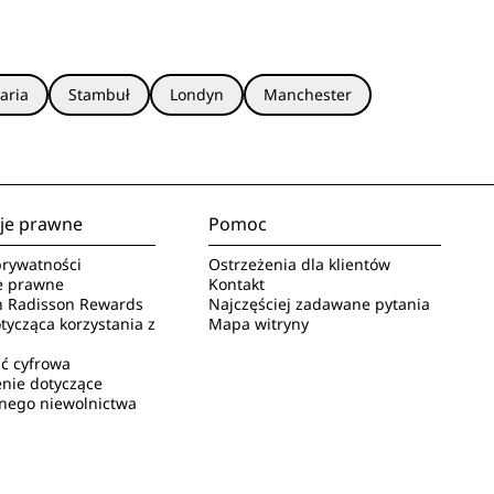
aria
Stambuł
Londyn
Manchester
je prawne
Pomoc
rywatności
Ostrzeżenia dla klientów
e prawne
Kontakt
 Radisson Rewards
Najczęściej zadawane pytania
ycząca korzystania z
Mapa witryny
ć cyfrowa
nie dotyczące
nego niewolnictwa