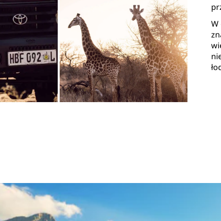
pr
W 
zn
wi
ni
ło