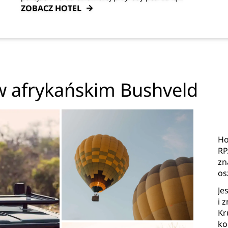
ZOBACZ HOTEL
 w afrykańskim Bushveld
Ho
RP
zn
os
Je
i 
Kr
ko