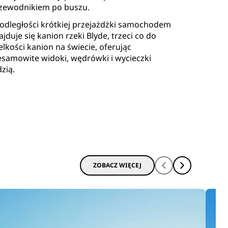
zewodnikiem po buszu.
odległości krótkiej przejażdżki samochodem
ajduje się kanion rzeki Blyde, trzeci co do
elkości kanion na świecie, oferując
esamowite widoki, wędrówki i wycieczki
dzią.
ZOBACZ WIĘCEJ