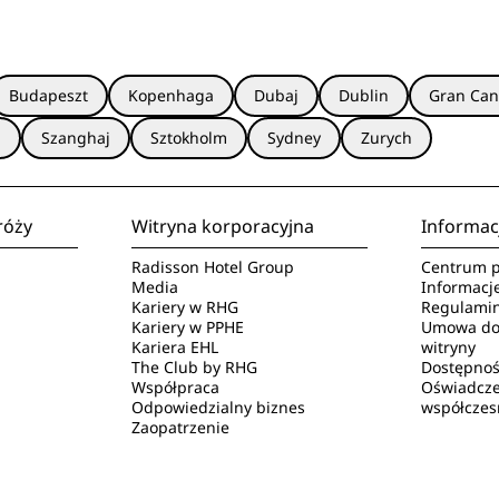
Budapeszt
Kopenhaga
Dubaj
Dublin
Gran Can
a
Szanghaj
Sztokholm
Sydney
Zurych
róży
Witryna korporacyjna
Informac
Radisson Hotel Group
Centrum p
Media
Informacj
Kariery w RHG
Regulamin
Kariery w PPHE
Umowa dot
Kariera EHL
witryny
The Club by RHG
Dostępnoś
Współpraca
Oświadcze
Odpowiedzialny biznes
współczes
Zaopatrzenie