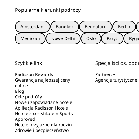
Popularne kierunki podróży
Amsterdam
Bangkok
Bengaluru
Berlin
Mediolan
Nowe Delhi
Oslo
Paryż
Ryg
Szybkie linki
Specjaliści ds. pod
Radisson Rewards
Partnerzy
Gwarancja najlepszej ceny
Agencje turystyczne
online
Blog
Cele podróży
Nowe i zapowiadane hotele
Aplikacja Radisson Hotels
Hotele z certyfikatem Sports
Approved
Hotele przyjazne dla rodzin
Zdrowie i bezpieczeństwo