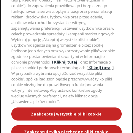
Blog
tagi pikselowe i obiekty Flash, łącznie zwane „plikami
Partnerzy
Witryna korporacyjna
cookie”) do zapewnienia prawidłowego i bezpiecznego
Cele podróży
Agencje turystyczne
funkcjonowania serwisu, optymalizacji oraz personalizacji
Nowe i zapowiadane hotele
Radisson Hotel Group
Informacje prawne
reklam i środowiska użytkownika oraz przeglądania,
Aplikacja Radisson Hotels
Media
analizowania ruchu i korzystania z witryny,
Hotele z certyfikatem Sports Approved
zapamiętywania preferencji i ustawień użytkownika oraz w
Kariery w RHG
Centrum prywatności
Pomoc
Hotele przyjazne dla rodzin
celach prowadzenia sprzedaży i kampanii marketingowych.
Kariery w PPHE
Informacje prawne
Zdrowie i bezpieczeństwo
Wybierając opcję „Akceptuj wszystkie pliki cookie”,
Kariera EHL
Regulamin Radisson Rewards
Ostrzeżenia dla klientów
użytkownik zgadza się na gromadzenie przez spółkę
The Club by RHG
Media społecznościowe
Umowa dotycząca korzystania z witryny
Radisson jego danych oraz wykorzystywanie plików cookie
Kontakt
Współpraca
zgodnie z postanowieniami zawartymi w Informacji o
Dostępność cyfrowa
Najczęściej zadawane pytania
Marki Radisson Hotels
Odpowiedzialny biznes
ochronie prywatności [
I Kliknij tutaj
] oraz Informacje o
Oświadczenie dotyczące współczesnego niewolnictwa
Mapa witryny
plikach cookie i podobnych technologiach [
Kliknij tutaj
].
Zaopatrzenie
W przypadku wybrania opcji „Odrzuć wszystkie pliki
cookie”, spółka Radisson będzie przechowywać tylko pliki
cookie niezbędne do prawidłowego funkcjonowania
witryny internetowej. Aby ustawić konkretne zgody
według własnych preferencji, należy kliknąć opcję
„Ustawienia plików cookie”.
NIE PRZEGAP NAJCIEKAWSZYCH OFERT
Zaakceptuj wszystkie pliki cookie
Zaakceptuj tylko niezbędne pliki cookie