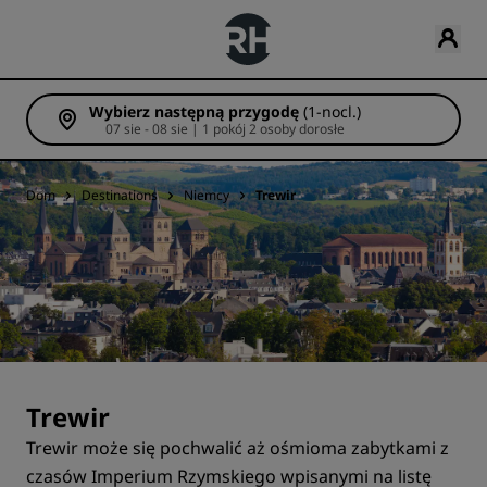
Wybierz następną przygodę
(1-nocl.)
07 sie - 08 sie | 1 pokój 2 osoby dorosłe
Dom
Destinations
Niemcy
Trewir
Trewir
Trewir może się pochwalić aż ośmioma zabytkami z
czasów Imperium Rzymskiego wpisanymi na listę