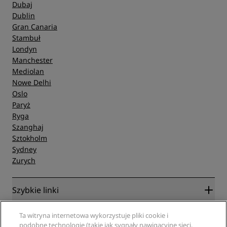
Dubaj
Dublin
Gran Canaria
Stambuł
Londyn
Manchester
Mediolan
Nowe Delhi
Oslo
Paryż
Ryga
Szanghaj
Sztokholm
Sydney
Zurych
Szybkie linki
Radisson Rewards
Specjaliści ds. podróży
Ta witryna internetowa wykorzystuje pliki cookie i
Gwarancja najlepszej ceny online
podobne technologie (takie jak sygnały nawigacyjne sieci,