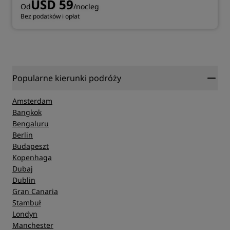
USD 59
Od
/nocleg
Bez podatków i opłat
Popularne kierunki podróży
Amsterdam
Bangkok
Bengaluru
Berlin
Budapeszt
Kopenhaga
Dubaj
Dublin
Gran Canaria
Stambuł
Londyn
Manchester