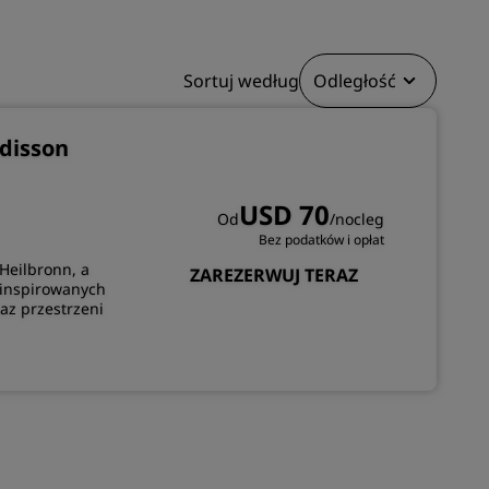
DOŁĄCZ
Sortuj według
Odległość
disson
USD 70
Od
/nocleg
Bez podatków i opłat
Heilbronn, a
ZAREZERWUJ TERAZ
 inspirowanych
raz przestrzeni