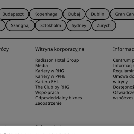
Budapeszt
Kopenhaga
Dubaj
Dublin
Gran Can
a
Szanghaj
Sztokholm
Sydney
Zurych
róży
Witryna korporacyjna
Informac
Radisson Hotel Group
Centrum p
Media
Informacj
Kariery w RHG
Regulamin
Kariery w PPHE
Umowa dot
Kariera EHL
witryny
The Club by RHG
Dostępnoś
Współpraca
Oświadcze
Odpowiedzialny biznes
współczes
Zaopatrzenie
ację
Subskrybuj