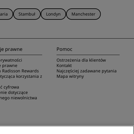
aria
Stambuł
Londyn
Manchester
je prawne
Pomoc
rywatności
Ostrzeżenia dla klientów
e prawne
Kontakt
 Radisson Rewards
Najczęściej zadawane pytania
ycząca korzystania z
Mapa witryny
ć cyfrowa
nie dotyczące
nego niewolnictwa