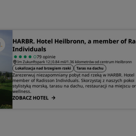
HARBR. Hotel Heilbronn, a member of Ra
Individuals
79 opinie
Im Zukunftspark 12
|
0.84 mil/1.36 kilometrów od centrum Heilbronn
Lokalizacja nad brzegiem rzeki
Taras na dachu
Zarezerwuj niezapomniany pobyt nad rzeką w HARBR. Hotel 
member of Radisson Individuals. Skorzystaj z naszych pokoi
stylistyką morską, tarasu na dachu, restauracji na miejscu o
wellness.‌
ZOBACZ HOTEL