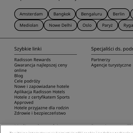
Amsterdam
Bangkok
Bengaluru
Berlin
Mediolan
Nowe Delhi
Oslo
Paryż
Ryg
Szybkie linki
Specjaliści ds. pod
Radisson Rewards
Partnerzy
Gwarancja najlepszej ceny
Agencje turystyczne
online
Blog
Cele podróży
Nowe i zapowiadane hotele
Aplikacja Radisson Hotels
Hotele z certyfikatem Sports
Approved
Hotele przyjazne dla rodzin
Zdrowie i bezpieczeństwo
Media społecznościowe
Poznaj naszą aplik