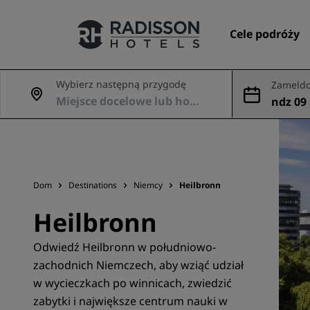
Cele podróży
Wybierz następną przygodę
Zameldo
dowani
ndz 09 
Nasze marki
e
Marki Radisson Hotels
Dom
Destinations
Niemcy
Heilbronn
Heilbronn
Odwiedź Heilbronn w południowo-
zachodnich Niemczech, aby wziąć udział
w wycieczkach po winnicach, zwiedzić
zabytki i największe centrum nauki w