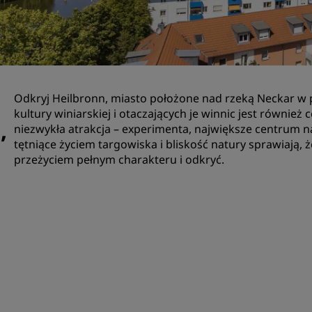
Zarezerwuj miejsce
Poprosić o wycenę
Miejsca na organizację wy
Rozwiązania branżowe
Odkryj Heilbronn, miasto położone nad rzeką Neckar w
kultury winiarskiej i otaczających je winnic jest również
Szukaj lotów
,
niezwykła atrakcja – experimenta, największe centrum n
tętniące życiem targowiska i bliskość natury sprawiają
Szukaj lotów
przeżyciem pełnym charakteru i odkryć.
Gastronomia
Wyszukiwanie restauracji
Usługi cyfrowe
Aplikacja Radisson Hotels