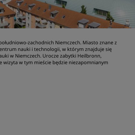
Lokale na wesele
Zrównoważone pobyty
darzeń
Pobyty drużyn sportowych
Podróżnik biznesowy
 południowo-zachodnich Niemczech. Miasto znane z
Hotele w centrum miasta
 centrum nauki i technologii, w którym znajduje się
Zapraszamy na nasz blog
auki w Niemczech. Urocze zabytki Heilbronn,
, że wizyta w tym mieście będzie niezapomnianym
Radisson Rewards
Odkryj program Radisson
Rewards
Korzyści
Jak wykorzystać punkty
Jak zdobywać punkty
Bookers and Planners