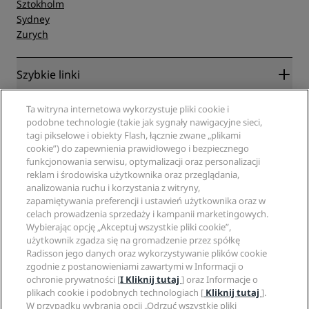
Sztokholm
Sydney
Zurych
Szybkie linki
Radisson Rewards
Specjaliści ds. podróży
Ta witryna internetowa wykorzystuje pliki cookie i
Gwarancja najlepszej ceny online
podobne technologie (takie jak sygnały nawigacyjne sieci,
Blog
tagi pikselowe i obiekty Flash, łącznie zwane „plikami
Partnerzy
Witryna korporacyjna
cookie”) do zapewnienia prawidłowego i bezpiecznego
Cele podróży
Agencje turystyczne
funkcjonowania serwisu, optymalizacji oraz personalizacji
Nowe i zapowiadane hotele
Radisson Hotel Group
Informacje prawne
reklam i środowiska użytkownika oraz przeglądania,
Aplikacja Radisson Hotels
Media
analizowania ruchu i korzystania z witryny,
Hotele z certyfikatem Sports Approved
zapamiętywania preferencji i ustawień użytkownika oraz w
Kariery w RHG
Centrum prywatności
Pomoc
Hotele przyjazne dla rodzin
celach prowadzenia sprzedaży i kampanii marketingowych.
Kariery w PPHE
Informacje prawne
Zdrowie i bezpieczeństwo
Wybierając opcję „Akceptuj wszystkie pliki cookie”,
Kariera EHL
Regulamin Radisson Rewards
Ostrzeżenia dla klientów
użytkownik zgadza się na gromadzenie przez spółkę
The Club by RHG
Media społecznościowe
Umowa dotycząca korzystania z witryny
Radisson jego danych oraz wykorzystywanie plików cookie
Kontakt
Współpraca
zgodnie z postanowieniami zawartymi w Informacji o
Dostępność cyfrowa
Najczęściej zadawane pytania
Marki Radisson Hotels
Odpowiedzialny biznes
ochronie prywatności [
I Kliknij tutaj
] oraz Informacje o
Oświadczenie dotyczące współczesnego niewolnictwa
Mapa witryny
plikach cookie i podobnych technologiach [
Kliknij tutaj
].
Zaopatrzenie
W przypadku wybrania opcji „Odrzuć wszystkie pliki