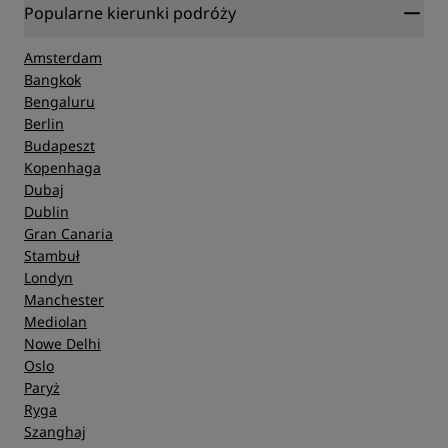
Popularne kierunki podróży
Amsterdam
Bangkok
Bengaluru
Berlin
Budapeszt
Kopenhaga
Dubaj
Dublin
Gran Canaria
Stambuł
Londyn
Manchester
Mediolan
Nowe Delhi
Oslo
Paryż
Ryga
Szanghaj