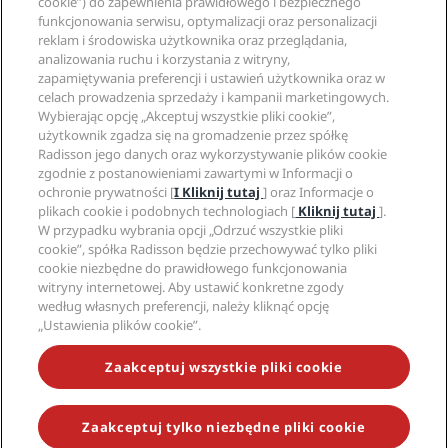
cookie”) do zapewnienia prawidłowego i bezpiecznego
Cele podróży
Agencje turystyczne
funkcjonowania serwisu, optymalizacji oraz personalizacji
Nowe i zapowiadane hotele
Radisson Hotel Group
Informacje prawne
reklam i środowiska użytkownika oraz przeglądania,
Aplikacja Radisson Hotels
Media
analizowania ruchu i korzystania z witryny,
Hotele z certyfikatem Sports Approved
zapamiętywania preferencji i ustawień użytkownika oraz w
Kariery w RHG
Centrum prywatności
Pomoc
Hotele przyjazne dla rodzin
celach prowadzenia sprzedaży i kampanii marketingowych.
Kariery w PPHE
Informacje prawne
Zdrowie i bezpieczeństwo
Wybierając opcję „Akceptuj wszystkie pliki cookie”,
Kariera EHL
Regulamin Radisson Rewards
Ostrzeżenia dla klientów
użytkownik zgadza się na gromadzenie przez spółkę
The Club by RHG
Media społecznościowe
Umowa dotycząca korzystania z witryny
Radisson jego danych oraz wykorzystywanie plików cookie
Kontakt
Współpraca
zgodnie z postanowieniami zawartymi w Informacji o
Dostępność cyfrowa
Najczęściej zadawane pytania
Marki Radisson Hotels
Odpowiedzialny biznes
ochronie prywatności [
I Kliknij tutaj
] oraz Informacje o
Oświadczenie dotyczące współczesnego niewolnictwa
Mapa witryny
plikach cookie i podobnych technologiach [
Kliknij tutaj
].
Zaopatrzenie
W przypadku wybrania opcji „Odrzuć wszystkie pliki
cookie”, spółka Radisson będzie przechowywać tylko pliki
cookie niezbędne do prawidłowego funkcjonowania
witryny internetowej. Aby ustawić konkretne zgody
według własnych preferencji, należy kliknąć opcję
„Ustawienia plików cookie”.
NIE PRZEGAP NAJCIEKAWSZYCH OFERT
Zaakceptuj wszystkie pliki cookie
Zaakceptuj tylko niezbędne pliki cookie
© 2026 Radisson Hotel Group.
Wszelkie prawa zastrzeżone. RHG