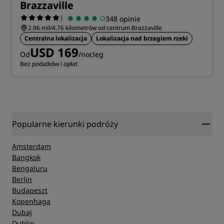
Brazzaville
|
348 opinie
2.96 mil/4.76 kilometrów od centrum Brazzaville
Centralna lokalizacja
Lokalizacja nad brzegiem rzeki
USD 169
Od
/nocleg
Bez podatków i opłat
Popularne kierunki podróży
Amsterdam
Bangkok
Bengaluru
Berlin
Budapeszt
Kopenhaga
Dubaj
Dublin