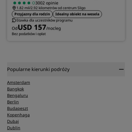
3002 opinie
1.82 mil/2.92 kilometrów od centrum Sligo
Przyjazny dla rodzin
Idealny obiekt na wesela
Stawka dla uczestników programu
USD 157
Od
/nocleg
Bez podatków i opłat
Popularne kierunki podróży
Amsterdam
Bangkok
Bengaluru
Berlin
Budapeszt
Kopenhaga
Dubaj
Dublin