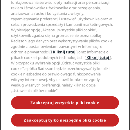
funkcjonowania serwisu, optymalizacji oraz personalizacji
Nowe i zapowiadane hotele
Radisson Hotel Group
Informacje prawne
reklam i środowiska użytkownika oraz przeglądania,
Aplikacja Radisson Hotels
Media
analizowania ruchu i korzystania z witryny,
Hotele z certyfikatem Sports Approved
zapamiętywania preferencji i ustawień użytkownika oraz w
Kariery w RHG
Centrum prywatności
Pomoc
Hotele przyjazne dla rodzin
celach prowadzenia sprzedaży i kampanii marketingowych.
Kariery w PPHE
Informacje prawne
Zdrowie i bezpieczeństwo
Wybierając opcję „Akceptuj wszystkie pliki cookie”,
Kariera EHL
Regulamin Radisson Rewards
Ostrzeżenia dla klientów
użytkownik zgadza się na gromadzenie przez spółkę
The Club by RHG
Media społecznościowe
Umowa dotycząca korzystania z witryny
Radisson jego danych oraz wykorzystywanie plików cookie
Kontakt
Współpraca
zgodnie z postanowieniami zawartymi w Informacji o
Dostępność cyfrowa
Najczęściej zadawane pytania
Marki Radisson Hotels
Odpowiedzialny biznes
ochronie prywatności [
I Kliknij tutaj
] oraz Informacje o
Oświadczenie dotyczące współczesnego niewolnictwa
Mapa witryny
plikach cookie i podobnych technologiach [
Kliknij tutaj
].
Zaopatrzenie
W przypadku wybrania opcji „Odrzuć wszystkie pliki
cookie”, spółka Radisson będzie przechowywać tylko pliki
cookie niezbędne do prawidłowego funkcjonowania
witryny internetowej. Aby ustawić konkretne zgody
według własnych preferencji, należy kliknąć opcję
„Ustawienia plików cookie”.
NIE PRZEGAP NAJCIEKAWSZYCH OFERT
Zaakceptuj wszystkie pliki cookie
Zaakceptuj tylko niezbędne pliki cookie
© 2026 Radisson Hotel Group.
Wszelkie prawa zastrzeżone. RHG
Radisson Hotel Group, Radisson, Radisson RED, Radisson Blu, Radisson