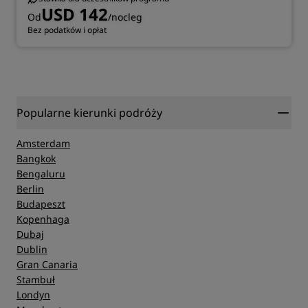
USD 142
Od
/nocleg
Bez podatków i opłat
Popularne kierunki podróży
Amsterdam
Bangkok
Bengaluru
Berlin
Budapeszt
Kopenhaga
Dubaj
Dublin
Gran Canaria
Stambuł
Londyn