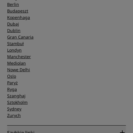
Berlin
Budapeszt
Kopenhaga
Dubaj
Dublin
Gran Canaria
Stambuł
Londyn
Manchester
Mediolan
Nowe Delhi
Oslo
Paryż
Ryga
Szanghaj
Sztokholm
Sydney
Zurych
Szybkie linki