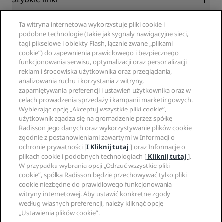
Radisson Rewards
Specjaliści ds. podróży
Ta witryna internetowa wykorzystuje pliki cookie i
Gwarancja najlepszej ceny online
podobne technologie (takie jak sygnały nawigacyjne sieci,
Blog
tagi pikselowe i obiekty Flash, łącznie zwane „plikami
Partnerzy
Witryna korporacyjna
cookie”) do zapewnienia prawidłowego i bezpiecznego
Cele podróży
Agencje turystyczne
funkcjonowania serwisu, optymalizacji oraz personalizacji
Nowe i zapowiadane hotele
Radisson Hotel Group
Informacje prawne
reklam i środowiska użytkownika oraz przeglądania,
Aplikacja Radisson Hotels
Media
analizowania ruchu i korzystania z witryny,
Hotele z certyfikatem Sports Approved
zapamiętywania preferencji i ustawień użytkownika oraz w
Kariery w RHG
Centrum prywatności
Pomoc
Hotele przyjazne dla rodzin
celach prowadzenia sprzedaży i kampanii marketingowych.
Kariery w PPHE
Informacje prawne
Zdrowie i bezpieczeństwo
Wybierając opcję „Akceptuj wszystkie pliki cookie”,
Kariera EHL
Regulamin Radisson Rewards
Ostrzeżenia dla klientów
użytkownik zgadza się na gromadzenie przez spółkę
The Club by RHG
Media społecznościowe
Umowa dotycząca korzystania z witryny
Radisson jego danych oraz wykorzystywanie plików cookie
Kontakt
Współpraca
zgodnie z postanowieniami zawartymi w Informacji o
Dostępność cyfrowa
Najczęściej zadawane pytania
Marki Radisson Hotels
Odpowiedzialny biznes
ochronie prywatności [
I Kliknij tutaj
] oraz Informacje o
Oświadczenie dotyczące współczesnego niewolnictwa
Mapa witryny
plikach cookie i podobnych technologiach [
Kliknij tutaj
].
Zaopatrzenie
W przypadku wybrania opcji „Odrzuć wszystkie pliki
cookie”, spółka Radisson będzie przechowywać tylko pliki
cookie niezbędne do prawidłowego funkcjonowania
witryny internetowej. Aby ustawić konkretne zgody
według własnych preferencji, należy kliknąć opcję
„Ustawienia plików cookie”.