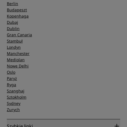
Berlin
Budapeszt
Kopenhaga
Dubaj
Dublin
Gran Canaria
Stambuł
Londyn
Manchester
Mediolan
Nowe Delhi
Oslo
Paryż
Ryga
Szanghaj
Sztokholm
Sydney
Zurych
Szybkie linki