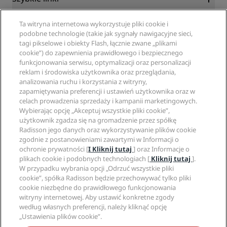
Radisson Rewards
Specjaliści ds. podróży
Ta witryna internetowa wykorzystuje pliki cookie i
Gwarancja najlepszej ceny online
podobne technologie (takie jak sygnały nawigacyjne sieci,
Blog
tagi pikselowe i obiekty Flash, łącznie zwane „plikami
Partnerzy
Witryna korporacyjna
cookie”) do zapewnienia prawidłowego i bezpiecznego
Cele podróży
Agencje turystyczne
funkcjonowania serwisu, optymalizacji oraz personalizacji
Nowe i zapowiadane hotele
Radisson Hotel Group
Informacje prawne
reklam i środowiska użytkownika oraz przeglądania,
Aplikacja Radisson Hotels
Media
analizowania ruchu i korzystania z witryny,
Hotele z certyfikatem Sports Approved
zapamiętywania preferencji i ustawień użytkownika oraz w
Kariery w RHG
Centrum prywatności
Pomoc
Hotele przyjazne dla rodzin
celach prowadzenia sprzedaży i kampanii marketingowych.
Kariery w PPHE
Informacje prawne
Zdrowie i bezpieczeństwo
Wybierając opcję „Akceptuj wszystkie pliki cookie”,
Kariera EHL
Regulamin Radisson Rewards
Ostrzeżenia dla klientów
użytkownik zgadza się na gromadzenie przez spółkę
The Club by RHG
Media społecznościowe
Umowa dotycząca korzystania z witryny
Radisson jego danych oraz wykorzystywanie plików cookie
Kontakt
Współpraca
zgodnie z postanowieniami zawartymi w Informacji o
Dostępność cyfrowa
Najczęściej zadawane pytania
Marki Radisson Hotels
Odpowiedzialny biznes
ochronie prywatności [
I Kliknij tutaj
] oraz Informacje o
Oświadczenie dotyczące współczesnego niewolnictwa
Mapa witryny
plikach cookie i podobnych technologiach [
Kliknij tutaj
].
Zaopatrzenie
W przypadku wybrania opcji „Odrzuć wszystkie pliki
cookie”, spółka Radisson będzie przechowywać tylko pliki
cookie niezbędne do prawidłowego funkcjonowania
witryny internetowej. Aby ustawić konkretne zgody
według własnych preferencji, należy kliknąć opcję
„Ustawienia plików cookie”.