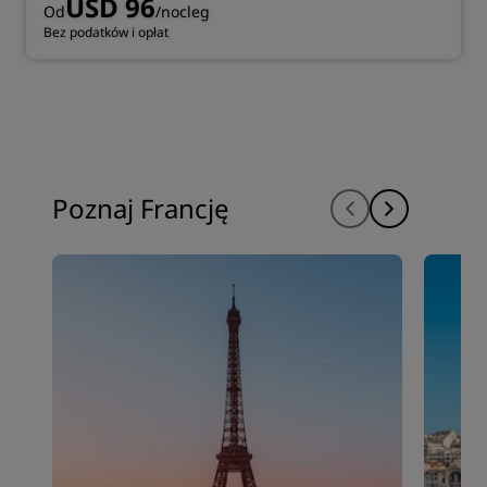
USD 96
Od
/nocleg
Bez podatków i opłat
Poznaj Francję