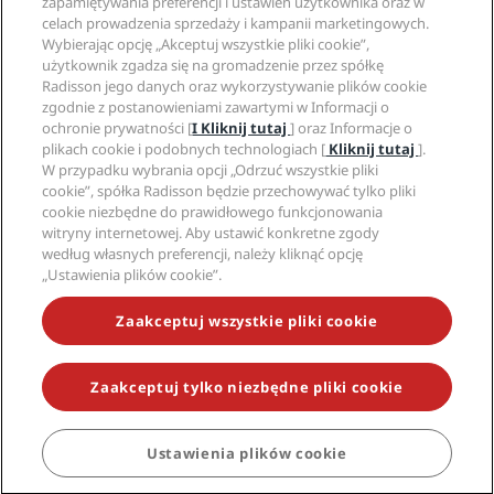
zapamiętywania preferencji i ustawień użytkownika oraz w
Kariery w RHG
Centrum prywatności
Pomoc
Hotele przyjazne dla rodzin
celach prowadzenia sprzedaży i kampanii marketingowych.
Kariery w PPHE
Informacje prawne
Zdrowie i bezpieczeństwo
Wybierając opcję „Akceptuj wszystkie pliki cookie”,
Kariera EHL
Regulamin Radisson Rewards
Ostrzeżenia dla klientów
użytkownik zgadza się na gromadzenie przez spółkę
The Club by RHG
Media społecznościowe
Umowa dotycząca korzystania z witryny
Radisson jego danych oraz wykorzystywanie plików cookie
Kontakt
Współpraca
zgodnie z postanowieniami zawartymi w Informacji o
Dostępność cyfrowa
Najczęściej zadawane pytania
Marki Radisson Hotels
Odpowiedzialny biznes
ochronie prywatności [
I Kliknij tutaj
] oraz Informacje o
Oświadczenie dotyczące współczesnego niewolnictwa
Mapa witryny
plikach cookie i podobnych technologiach [
Kliknij tutaj
].
Zaopatrzenie
W przypadku wybrania opcji „Odrzuć wszystkie pliki
cookie”, spółka Radisson będzie przechowywać tylko pliki
cookie niezbędne do prawidłowego funkcjonowania
witryny internetowej. Aby ustawić konkretne zgody
według własnych preferencji, należy kliknąć opcję
„Ustawienia plików cookie”.
NIE PRZEGAP NAJCIEKAWSZYCH OFERT
Zaakceptuj wszystkie pliki cookie
Zaakceptuj tylko niezbędne pliki cookie
© 2026 Radisson Hotel Group.
Wszelkie prawa zastrzeżone. RHG
Radisson Hotel Group, Radisson, Radisson RED, Radisson Blu, Radisson
Collection, Radisson Individuals, Park Plaza, Park Inn, Country Inn &
Suites, Prize by Radisson, Radisson Rewards oraz Radisson Meetings są
Ustawienia plików cookie
znakami towarowymi Radisson Hotel Group.