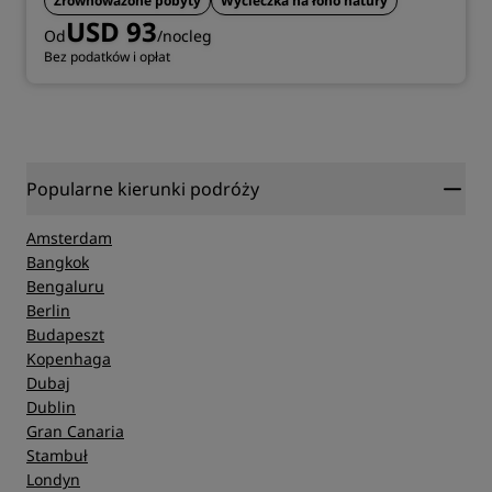
Zrównoważone pobyty
Wycieczka na łono natury
USD 93
Od
/nocleg
Bez podatków i opłat
Popularne kierunki podróży
Amsterdam
Bangkok
Bengaluru
Berlin
Budapeszt
Kopenhaga
Dubaj
Dublin
Gran Canaria
Stambuł
Londyn