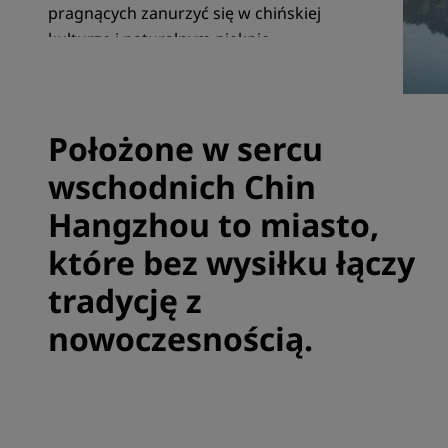
pragnących zanurzyć się w chińskiej
kulturze i naturalnym pięknie.
Marki stowarzyszone w Chinach
Położone w sercu
wschodnich Chin
Hangzhou to miasto,
które bez wysiłku łączy
tradycję z
nowoczesnością.