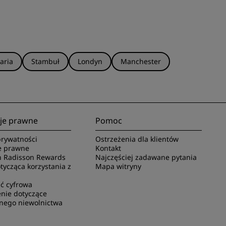
aria
Stambuł
Londyn
Manchester
je prawne
Pomoc
rywatności
Ostrzeżenia dla klientów
e prawne
Kontakt
 Radisson Rewards
Najczęściej zadawane pytania
ycząca korzystania z
Mapa witryny
ć cyfrowa
nie dotyczące
nego niewolnictwa