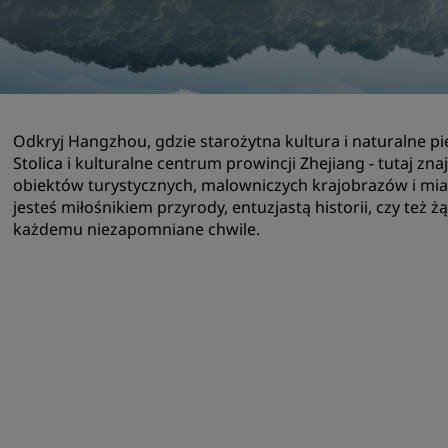
Zarezerwuj miejsce
Poprosić o wycenę
Miejsca na organizację wy
Rozwiązania branżowe
Odkryj Hangzhou, gdzie starożytna kultura i naturalne p
Stolica i kulturalne centrum prowincji Zhejiang - tutaj z
Szukaj lotów
obiektów turystycznych, malowniczych krajobrazów i mias
jesteś miłośnikiem przyrody, entuzjastą historii, czy 
Szukaj lotów
każdemu niezapomniane chwile.
Gastronomia
Wyszukiwanie restauracji
Usługi cyfrowe
Aplikacja Radisson Hotels