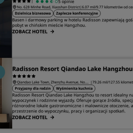
|
5 opinie
No. 628 Minhe Road, Xiaoshan District
|
6.07 mil/9.77 kilometrów od 
Dzielnica biznesowa
Zaplecze konferencyjne
Basen i darmowy parking w hotelu Radisson zapewniają go
pobyt w chińskim mieście Hangzhou.
ZOBACZ HOTEL
Radisson Resort Qiandao Lake Hangzhou
Qiandao Lake Town, Zhenzhu Avenue, No.
|
79.26 mil/127.55 kilome
1163
Hangzhou
Przyjazny dla rodzin
Wyśmienita kuchnia
‌Radisson Resort Qiandao Lake Hangzhou to resort idealny n
wypoczynek i rodzinne wyjazdy. Oferuje gorące źródła, specj
różnorodne lokale gastronomiczne i malownicze otoczenie, 
przestrzenie do wypoczynku, pracy i organizacji spotkań.
ZOBACZ HOTEL