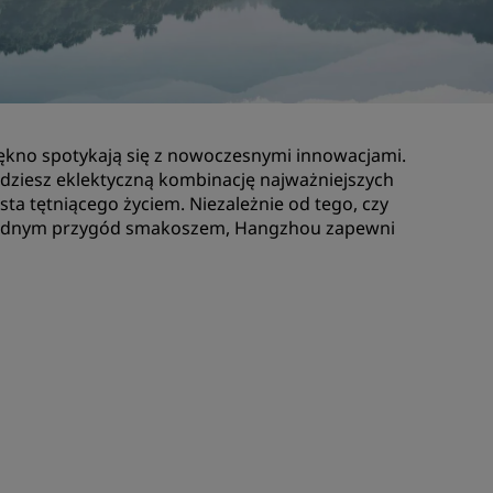
Lokale na wesele
Zrównoważone pobyty
darzeń
Pobyty drużyn sportowych
Podróżnik biznesowy
iękno spotykają się z nowoczesnymi innowacjami.
Hotele w centrum miasta
najdziesz eklektyczną kombinację najważniejszych
Zapraszamy na nasz blog
ta tętniącego życiem. Niezależnie od tego, czy
też żądnym przygód smakoszem, Hangzhou zapewni
Radisson Rewards
Odkryj program Radisson
Rewards
Korzyści
Jak wykorzystać punkty
Jak zdobywać punkty
Bookers and Planners