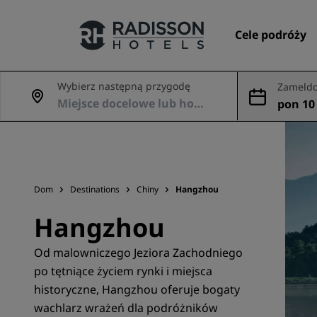
Cele podróży
Wybierz następną przygodę
Zameldo
dowani
pon 10 
Nasze marki
Marki Radisson Hotels
Dom
Destinations
Chiny
Hangzhou
Hangzhou
Od malowniczego Jeziora Zachodniego
po tętniące życiem rynki i miejsca
historyczne, Hangzhou oferuje bogaty
wachlarz wrażeń dla podróżników