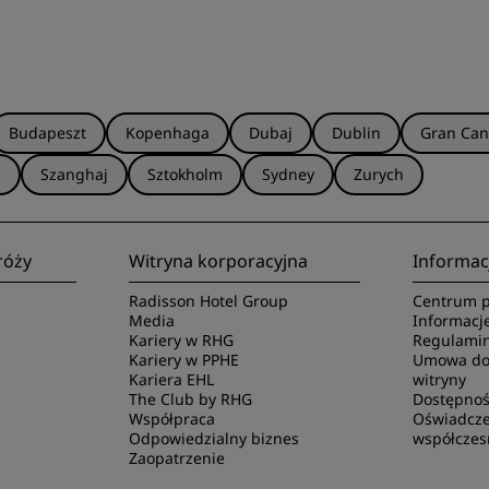
Budapeszt
Kopenhaga
Dubaj
Dublin
Gran Can
a
Szanghaj
Sztokholm
Sydney
Zurych
róży
Witryna korporacyjna
Informac
Radisson Hotel Group
Centrum p
Media
Informacj
Kariery w RHG
Regulamin
Kariery w PPHE
Umowa dot
Kariera EHL
witryny
The Club by RHG
Dostępnoś
Współpraca
Oświadcze
Odpowiedzialny biznes
współczes
Zaopatrzenie