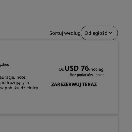
DOŁĄCZ
Sortuj według
Odległość
ngzhou
USD 76
Od
/nocleg
Bez podatków i opłat
auracje, hotel
b podróżujących
ZAREZERWUJ TERAZ
 w pobliżu dzielnicy