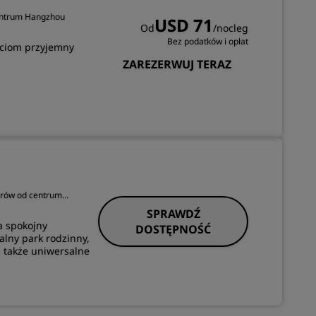
centrum Hangzhou
USD 71
Od
/nocleg
Bez podatków i opłat
ściom przyjemny
ZAREZERWUJ TERAZ
trów od centrum
SPRAWDŹ
a spokojny
DOSTĘPNOŚĆ
alny park rodzinny,
a także uniwersalne