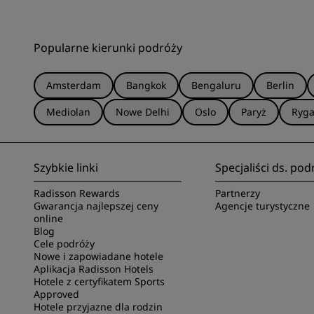
Popularne kierunki podróży
Amsterdam
Bangkok
Bengaluru
Berlin
Mediolan
Nowe Delhi
Oslo
Paryż
Ryg
Szybkie linki
Specjaliści ds. pod
Radisson Rewards
Partnerzy
Gwarancja najlepszej ceny
Agencje turystyczne
online
Blog
Cele podróży
Nowe i zapowiadane hotele
Aplikacja Radisson Hotels
Hotele z certyfikatem Sports
Approved
Hotele przyjazne dla rodzin