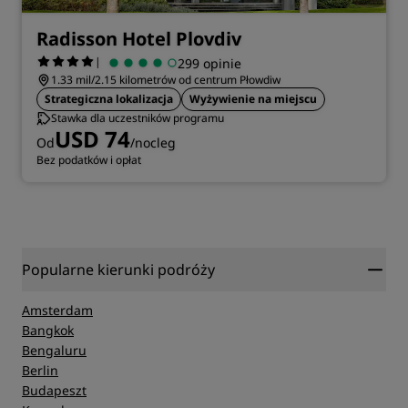
Radisson Hotel Plovdiv
|
299 opinie
1.33 mil/2.15 kilometrów od centrum Płowdiw
Strategiczna lokalizacja
Wyżywienie na miejscu
Stawka dla uczestników programu
USD 74
Od
/nocleg
Bez podatków i opłat
Popularne kierunki podróży
Amsterdam
Bangkok
Bengaluru
Berlin
Budapeszt