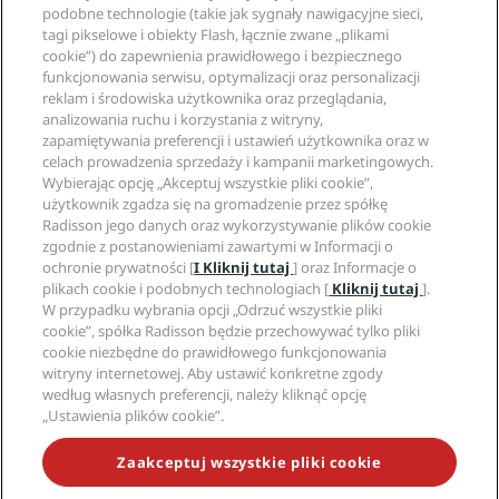
Gwarancja najlepszej ceny online
podobne technologie (takie jak sygnały nawigacyjne sieci,
Blog
tagi pikselowe i obiekty Flash, łącznie zwane „plikami
Partnerzy
Witryna korporacyjna
cookie”) do zapewnienia prawidłowego i bezpiecznego
Cele podróży
Agencje turystyczne
funkcjonowania serwisu, optymalizacji oraz personalizacji
Nowe i zapowiadane hotele
Radisson Hotel Group
Informacje prawne
reklam i środowiska użytkownika oraz przeglądania,
Aplikacja Radisson Hotels
Media
analizowania ruchu i korzystania z witryny,
Hotele z certyfikatem Sports Approved
zapamiętywania preferencji i ustawień użytkownika oraz w
Kariery w RHG
Centrum prywatności
Pomoc
Hotele przyjazne dla rodzin
celach prowadzenia sprzedaży i kampanii marketingowych.
Kariery w PPHE
Informacje prawne
Zdrowie i bezpieczeństwo
Wybierając opcję „Akceptuj wszystkie pliki cookie”,
Kariera EHL
Regulamin Radisson Rewards
Ostrzeżenia dla klientów
użytkownik zgadza się na gromadzenie przez spółkę
The Club by RHG
Media społecznościowe
Umowa dotycząca korzystania z witryny
Radisson jego danych oraz wykorzystywanie plików cookie
Kontakt
Współpraca
zgodnie z postanowieniami zawartymi w Informacji o
Dostępność cyfrowa
Najczęściej zadawane pytania
Marki Radisson Hotels
Odpowiedzialny biznes
ochronie prywatności [
I Kliknij tutaj
] oraz Informacje o
Oświadczenie dotyczące współczesnego niewolnictwa
Mapa witryny
plikach cookie i podobnych technologiach [
Kliknij tutaj
].
Zaopatrzenie
W przypadku wybrania opcji „Odrzuć wszystkie pliki
cookie”, spółka Radisson będzie przechowywać tylko pliki
cookie niezbędne do prawidłowego funkcjonowania
witryny internetowej. Aby ustawić konkretne zgody
według własnych preferencji, należy kliknąć opcję
„Ustawienia plików cookie”.
NIE PRZEGAP NAJCIEKAWSZYCH OFERT
Zaakceptuj wszystkie pliki cookie