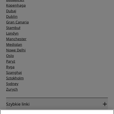
Kopenhaga
Dubaj
Dublin
Gran Canaria
Stambuł
Londyn
Manchester
Mediolan
Nowe Delhi
Oslo
Paryż
Ryga
Szanghaj
Sztokholm
Sydney
Zurych
Szybkie linki