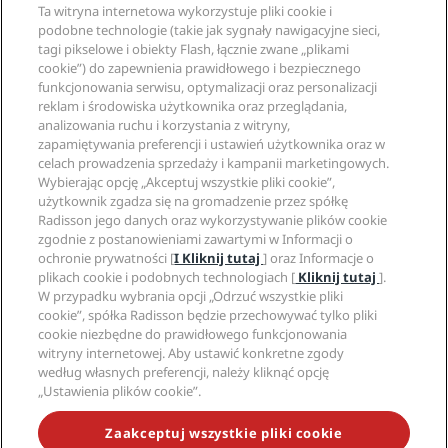
Radisson Rewards
Specjaliści ds. podróży
Ta witryna internetowa wykorzystuje pliki cookie i
Gwarancja najlepszej ceny online
podobne technologie (takie jak sygnały nawigacyjne sieci,
tagi pikselowe i obiekty Flash, łącznie zwane „plikami
Blog
Partnerzy
Witryna korporacyjna
cookie”) do zapewnienia prawidłowego i bezpiecznego
Cele podróży
Agencje turystyczne
funkcjonowania serwisu, optymalizacji oraz personalizacji
Nowe i zapowiadane hotele
Radisson Hotel Group
reklam i środowiska użytkownika oraz przeglądania,
Informacje prawne
Aplikacja Radisson Hotels
analizowania ruchu i korzystania z witryny,
Media
Hotele z certyfikatem Sports Approved
zapamiętywania preferencji i ustawień użytkownika oraz w
Kariery w RHG
Centrum prywatności
Pomoc
Hotele przyjazne dla rodzin
celach prowadzenia sprzedaży i kampanii marketingowych.
Kariery w PPHE
Informacje prawne
Zdrowie i bezpieczeństwo
Wybierając opcję „Akceptuj wszystkie pliki cookie”,
Kariera EHL
Regulamin Radisson Rewards
użytkownik zgadza się na gromadzenie przez spółkę
Ostrzeżenia dla klientów
The Club by RHG
Media społecznościowe
Umowa dotycząca korzystania z witryny
Radisson jego danych oraz wykorzystywanie plików cookie
Kontakt
Współpraca
zgodnie z postanowieniami zawartymi w Informacji o
Dostępność cyfrowa
Najczęściej zadawane pytania
Marki Radisson Hotels
Odpowiedzialny biznes
ochronie prywatności [
I Kliknij tutaj
] oraz Informacje o
Oświadczenie dotyczące współczesnego niewolnictwa
Mapa witryny
plikach cookie i podobnych technologiach [
Kliknij tutaj
].
Zaopatrzenie
W przypadku wybrania opcji „Odrzuć wszystkie pliki
cookie”, spółka Radisson będzie przechowywać tylko pliki
cookie niezbędne do prawidłowego funkcjonowania
witryny internetowej. Aby ustawić konkretne zgody
według własnych preferencji, należy kliknąć opcję
„Ustawienia plików cookie”.
NIE PRZEGAP NAJCIEKAWSZYCH OFERT
Zaakceptuj wszystkie pliki cookie