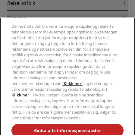
Radisson Rewards
Reiselivsfolk
Garantert laveste rompris på nett
Blog
Partnere
Konsern
Reisemål
Reisebyråer
Denne nettsiden bruker informasjonskapsler og relaterte
Nye hoteller og hoteller under utvikling
Radisson Hotel Group
teknologier (som for eksempel sporingsbilder, pikseltagger
Juridisk
Radisson Hotels APP
og Flash-objekter) («informasjonskapsler») for å sikre at
Presse
Sportsgodkjente hoteller
det fungerer riktig og trygt, for å forbedre og tilpasse
Jobb i RHG
Personvernsenter
Hjelp
Familievennlige hoteller
reklamene og nettleseropplevelsen din, for å analysere
Jobb i PPHE
Juridisk informasjon
Helse og sikkerhet
trafikk og bruk av nettsiden, for å huske innstillingene dine
Karriere EHL
Vilkår og betingelser for Radisson Rewards
og for å støtte vårt salgs- og markedsføringsarbeid. Ved å
Forbrukervarsler
The Club by RHG
Sosiale medier
Avtale om nettstedsbruk
velge «Godta alle informasjonskapsler» godtar du at
Kontakt
Utviklingsmuligheter
Radisson kan samle inn opplysninger om deg og bruke
Digital tilgjengelighet
VANLIGE SPØRSMÅL
Radisson Hotels-merker
Ansvarlig virksomhet
informasjonskapsler som beskrevet i
Erklæring om moderne slaveri
Sidekart
personvernerklæringen vår [
Klikk her
] og erklæringen
Innkjøp
Redegjørelse om våre aktsomhetsvuderinger
vår om informasjonskapsler og relaterte teknologier [
Klikk her
]. Hvis du velger «Godta kun nødvendige
informasjonskapsler», lagrer vi bare informasjonskapsler
som er strengt nødvendige for at nettstedet skal fungere
riktig. Hvis du ønsker å gjøre mer spesifikke valg, velger du
«Innstillinger for informasjonskapsler».
GÅ ALDRI GLIPP AV DE MEST POPULÆRE TILBUDENE VÅRE
Godta alle informasjonskapsler