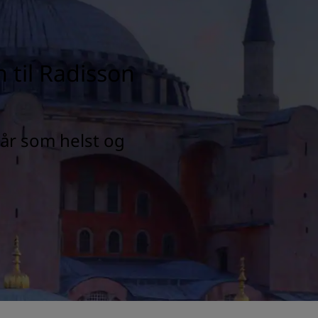
 til Radisson
når som helst og