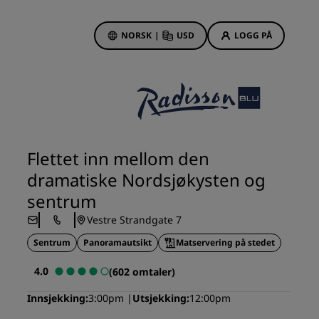
NORSK
|
USD
LOGG PÅ
sson Rewards
bestillinger
Hotelltilbud
Oppdag våre tilbud
Flettet inn mellom den
Første gang er det ekstra
dramatiske Nordsjøkysten og
hyggelig
sentrum
Deals of the Day
Vestre Strandgate 7
Bestill på forhånd
r
Sentrum
Panoramautsikt
Se pakkene våre
Matservering på stedet
4.0
(602 omtaler)
Reiseideer
Innsjekking
3:00pm
Utsjekking
12:00pm
Familievennlige hoteller