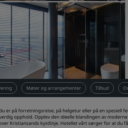
Be om et tilbud
Arrangementsreisemål
Bransjeløsninger
Søk etter flyvninger
Søk etter flyvninger
Matservering
Søk etter en restaurant
ering
Møter og arrangementer
Tilbud
O
Digitale tjenester
Radisson Hotels-app
du er på forretningsreise, på helgetur eller på en spesiell f
erdig opphold. Opplev den ideelle blandingen av moderne 
 over Kristiansands kystlinje. Hotellet vårt sørger for at du 