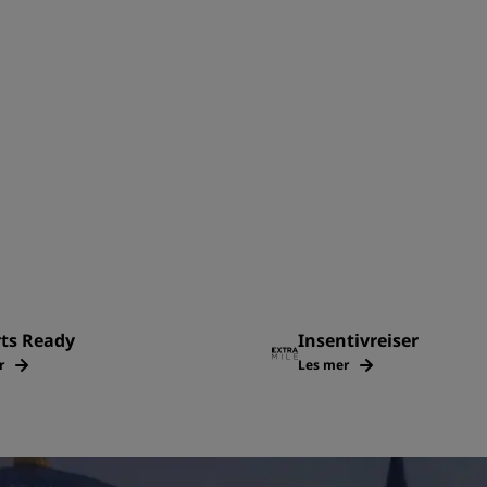
rts Ready
Insentivreiser
r
Les mer