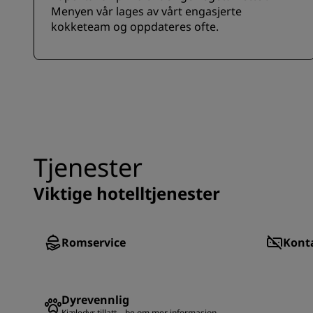
Menyen vår lages av vårt engasjerte
kokketeam og oppdateres ofte.
Tjenester
Viktige hotelltjenester
Romservice
Konta
Dyrevennlig
Kjæledyr tillatt – be om mer informasjon