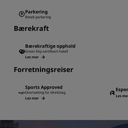
Parkering
Betalt parkering
Bærekraft
Bærekraftige opphold
Green Key-sertifisert hotell
Les mer
Forretningsreiser
Sports Approved
Espo
Overnatting for idrettslag
Les me
Les mer