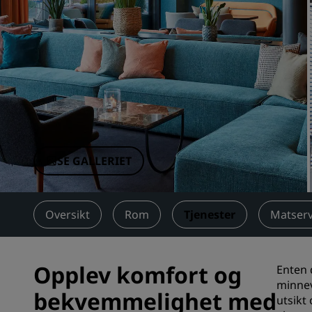
Tilknyttede merker i Kina
SE GALLERIET
Oversikt
Rom
Tjenester
Matserv
Opplev komfort og
Enten 
minnev
bekvemmelighet med
utsikt