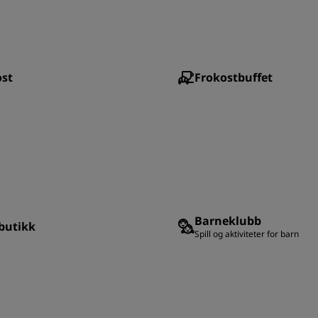
ost
Frokostbuffet
Barneklubb
butikk
Spill og aktiviteter for barn