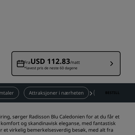
Rad Pets
Bryllupslokaler
Bærekraftige opphold
Opphold for idrettslag
Forretningsreisende
Hoteller i sentrum
USD 112.83
Se bloggen vår
Fra
/natt
*lavest pris de neste 60 dagene
Radisson Rewards
Oppdag Radisson Rewards
mtaler
Attraksjoner i nærheten
Kontakt
BESTILL
Gevinster
Slik bruker du poeng
eiring, sørger Radisson Blu Caledonien for at du får et
Slik tjener du poeng
komfort og skandinavisk eleganse, med fantastisk
Bookers and Planners
får et virkelig bemerkelsesverdig besøk, med alt fra