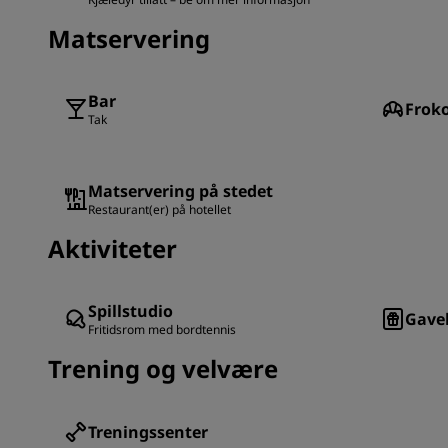
Matservering
Bar
Frok
Tak
Matservering på stedet
Restaurant(er) på hotellet
Aktiviteter
Spillstudio
Gave
Fritidsrom med bordtennis
Trening og velvære
Treningssenter