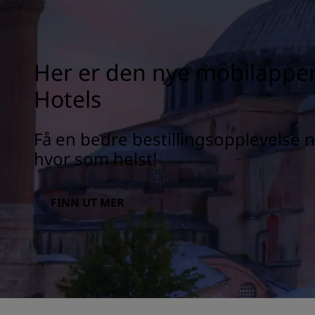
Her er den nye mobilappen
Hotels
Få en bedre bestillingsopplevelse 
hvor som helst!
FINN UT MER