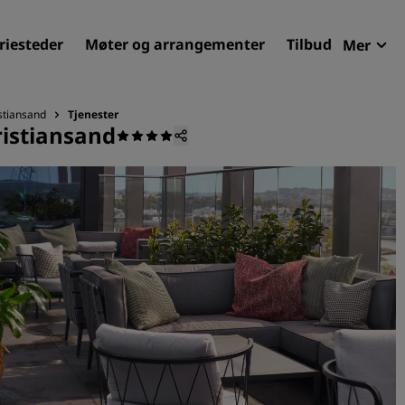
riesteder
Møter og arrangementer
Tilbud
Mer
Radi
Mine 
stiansand
Tjenester
ristiansand
Finn ditt hotell
Reisemål
Feriesteder
Betjente leiligheter
Flyplasshoteller
Nye og kommende hotelle
Møter og arrangementer
Opplev Radisson Meetings
Bestill et møterom