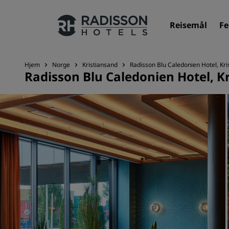
Reisemål
Fe
Hjem
Norge
Kristiansand
Radisson Blu Caledonien Hotel, Kri
Radisson Blu Caledonien Hotel, K
Merkevarene våre
Radisson Hotels-merker