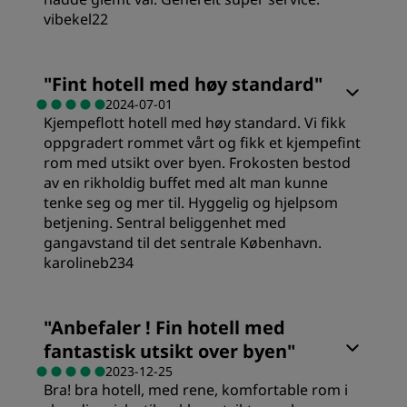
vibekel22
Renslighet
Rom
"
Fint hotell med høy standard
"
Service
2024-07-01
Kjempeflott hotell med høy standard. Vi fikk
Verdi
oppgradert rommet vårt og fikk et kjempefint
rom med utsikt over byen. Frokosten bestod
Sovekvalitet
av en rikholdig buffet med alt man kunne
tenke seg og mer til. Hyggelig og hjelpsom
betjening. Sentral beliggenhet med
Sted
gangavstand til det sentrale København.
karolineb234
Renslighet
"
Anbefaler ! Fin hotell med
fantastisk utsikt over byen
"
Service
2023-12-25
Bra! bra hotell, med rene, komfortable rom i