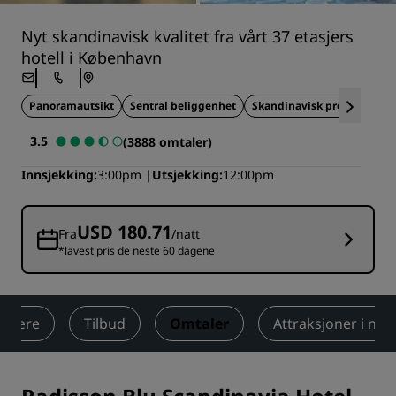
Nyt skandinavisk kvalitet fra vårt 37 etasjers
hotell i København
Panoramautsikt
Sentral beliggenhet
Skandinavisk preg
Bæ
3.5
(3888 omtaler)
Innsjekking
3:00pm
Utsjekking
12:00pm
USD 180.71
Fra
/natt
*lavest pris de neste 60 dagene
elvære
Tilbud
Omtaler
Attraksjoner i næ