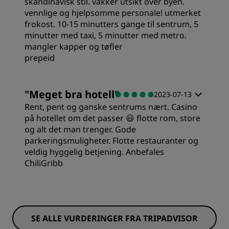
skandinavisk stil. vakker utsikt over byen.
vennlige og hjelpsomme personale! utmerket
frokost. 10-15 minutters gange til sentrum, 5
minutter med taxi, 5 minutter med metro.
mangler kapper og tøfler
prepeid
Rom
"
Meget bra hotell
"
2023-07-13
Rent, pent og ganske sentrums nært. Casino
Verdi
på hotellet om det passer 😃 flotte rom, store
og alt det man trenger. Gode
parkeringsmuligheter. Flotte restauranter og
Sovekvalitet
veldig hyggelig betjening. Anbefales
ChiliGribb
Sted
Rom
Renslighet
SE ALLE VURDERINGER FRA TRIPADVISOR
Verdi