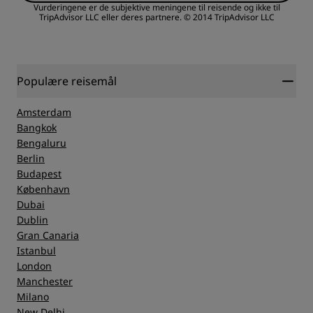
Vurderingene er de subjektive meningene til reisende og ikke til
TripAdvisor LLC eller deres partnere.
© 2014 TripAdvisor LLC
Service
Sovekvalitet
Sted
Populære reisemål
Amsterdam
Renslighet
Bangkok
Bengaluru
Berlin
Service
Budapest
København
Dubai
Dublin
Gran Canaria
Istanbul
London
Manchester
Milano
New Delhi