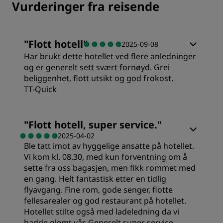
Vurderinger fra reisende
"
Flott hotell
"
2025-09-08
Har brukt dette hotellet ved flere anledninger
og er generelt sett svært fornøyd. Grei
beliggenhet, flott utsikt og god frokost.
TT-Quick
Rom
"
Flott hotell, super service.
"
2025-04-02
Ble tatt imot av hyggelige ansatte på hotellet.
Verdi
Vi kom kl. 08.30, med kun forventning om å
sette fra oss bagasjen, men fikk rommet med
Sovekvalitet
en gang. Helt fantastisk etter en tidlig
flyavgang. Fine rom, gode senger, flotte
fellesarealer og god restaurant på hotellet.
Sted
Hotellet stilte også med ladeledning da vi
hadde glemt vår. Generelt super service.