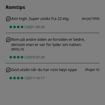
Romtips
Aim high. Super utsikt fra 22 etg.
(
terjej1958
)
2021-09-29
Rom på andre siden av forsiden er bedre,
dersom man er var for lyder om natten.
(
Willy H
)
2019-07-29
God utsikt når du har rom høyt oppe
(
Roger K
)
2017-10-17