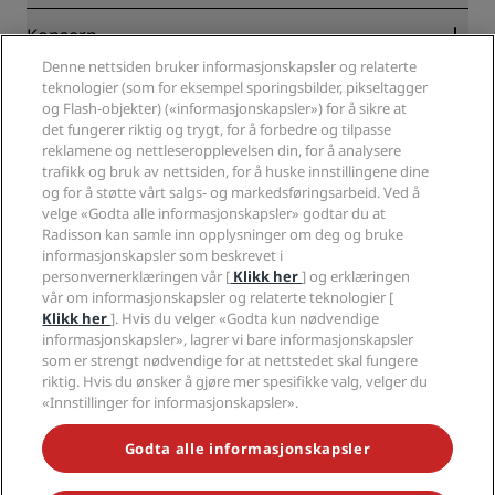
Garantert laveste rompris på nett
Blog
Partnere
Konsern
Reisemål
Reisebyråer
Denne nettsiden bruker informasjonskapsler og relaterte
Nye hoteller og hoteller under utvikling
Radisson Hotel Group
teknologier (som for eksempel sporingsbilder, pikseltagger
Juridisk
Radisson Hotels APP
og Flash-objekter) («informasjonskapsler») for å sikre at
Presse
Sportsgodkjente hoteller
det fungerer riktig og trygt, for å forbedre og tilpasse
Jobb i RHG
Personvernsenter
Hjelp
Familievennlige hoteller
reklamene og nettleseropplevelsen din, for å analysere
Jobb i PPHE
Juridisk informasjon
Helse og sikkerhet
trafikk og bruk av nettsiden, for å huske innstillingene dine
Karriere EHL
Vilkår og betingelser for Radisson Rewards
og for å støtte vårt salgs- og markedsføringsarbeid. Ved å
Forbrukervarsler
The Club by RHG
Sosiale medier
Avtale om nettstedsbruk
velge «Godta alle informasjonskapsler» godtar du at
Kontakt
Utviklingsmuligheter
Radisson kan samle inn opplysninger om deg og bruke
Digital tilgjengelighet
VANLIGE SPØRSMÅL
Radisson Hotels-merker
Ansvarlig virksomhet
informasjonskapsler som beskrevet i
Erklæring om moderne slaveri
Sidekart
personvernerklæringen vår [
Klikk her
] og erklæringen
Innkjøp
Redegjørelse om våre aktsomhetsvuderinger
vår om informasjonskapsler og relaterte teknologier [
Klikk her
]. Hvis du velger «Godta kun nødvendige
informasjonskapsler», lagrer vi bare informasjonskapsler
som er strengt nødvendige for at nettstedet skal fungere
riktig. Hvis du ønsker å gjøre mer spesifikke valg, velger du
«Innstillinger for informasjonskapsler».
GÅ ALDRI GLIPP AV DE MEST POPULÆRE TILBUDENE VÅRE
Godta alle informasjonskapsler