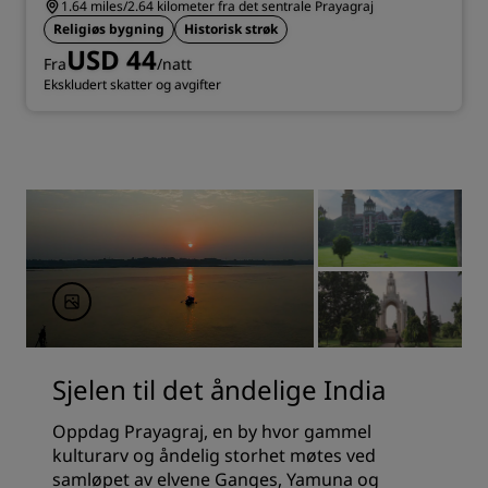
1.64 miles/2.64 kilometer fra det sentrale Prayagraj
Religiøs bygning
Historisk strøk
USD 44
Fra
/natt
Ekskludert skatter og avgifter
Sjelen til det åndelige India
Oppdag Prayagraj, en by hvor gammel
kulturarv og åndelig storhet møtes ved
samløpet av elvene Ganges, Yamuna og