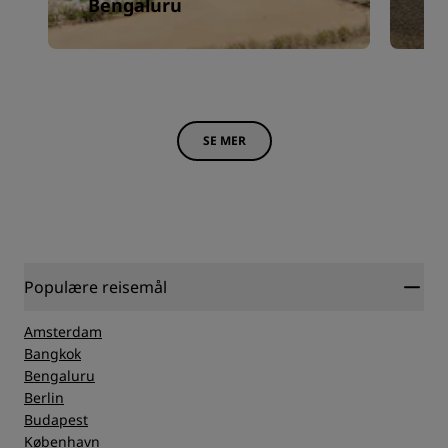
Bengaluru
C
SE MER
Populære reisemål
Amsterdam
Bangkok
Bengaluru
Berlin
Budapest
København