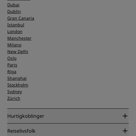
Dubai
Dublin
Gran Canaria
Istanbul
London
Manchester
Milano
New Delhi
Oslo
Paris
Riga
Shanghai
Stockholm
Sydney
Zürich
Hurtigkoblinger
Radisson Rewards
Reiselivsfolk