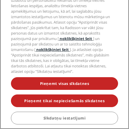
uzlabotu un personalizētu reklāmas un tīmekļa vietnes
Karjeras iespējas PPHE
Juridiskais paziņojums
Veselība un drošība
lietošanas iespējas, analizētu tīmekļa vietnes
Karjeras iespējas EHL
Radisson Rewards noteikumi un nosacījumi
apmeklējumus un lietojumu, kā arī, lai saglabātu jūsu
Brīdinājumi patērētājiem
The Club by RHG
Sociālie mediji
Vietnes lietošanas līgums
izmantotos iestatījumus un īstenotu mūsu mārketinga un
Kontaktinformācija
Uzņēmuma attīstība
pārdošanas pasākumus. Atlasot opciju “Apstiprināt visas
Digitālā pieejamība
Bieži uzdotie jautājumi
Radisson Hotels zīmoli
Atbildīga komercdarbība
sīkdatnes”, jūs piekrītat tam, ka Radisson var vākt jūsu
Paziņojums par mūsdienu verdzību
Vietnes karte
personas datus un izmantot sīkdatnes, kā aprakstīts
Iepirkums
paziņojumā par privātumu [
noklikšķiniet šeit
] un
paziņojumā par sīkdatņu un ar to saistīto tehnoloģiju
izmantošanu [
noklikšķiniet šeit
]. Ja atlasīsiet opciju
“Apstiprināt tikai nepieciešamās sīkdatnes”, mēs glabāsim
tikai tās sīkdatnes, kas ir obligātas, lai tīmekļa vietne
darbotos atbilstoši. Lai atļautu tikai noteiktas sīkdatnes,
atlasiet opciju “Sīkdatņu iestatījumi”.
VIENMĒR SAŅEMIET INFORMĀCIJU PAR MŪSU
POPULĀRĀKAJIEM PIEDĀVĀJUMIEM
Pieņemt visas sīkdatnes
Pieņemt tikai nepieciešamās sīkdatnes
© 2026 Radisson Hotel Group.
Visas tiesības rezervētas. RHG
Radisson Hotel Group, Radisson, Radisson RED, Radisson Blu, Radisson
Collection, Radisson Individuals, Park Plaza, Park Inn, Country Inn &
Suites, Prize by Radisson, Radisson Rewards un Radisson Meetings ir
Sīkdatņu iestatījumi
REZERVĒT
Radisson Hotel Group reģistrētas preču zīmes.