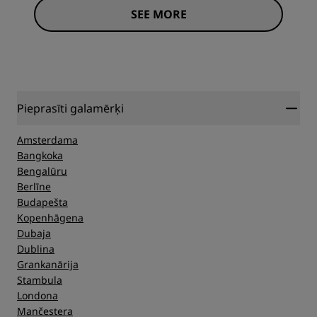
SEE MORE
Pieprasīti galamērķi
Amsterdama
Bangkoka
Bengalūru
Berlīne
Budapešta
Kopenhāgena
Dubaja
Dublina
Grankanārija
Stambula
Londona
Mančestera