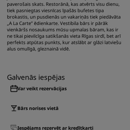
paverošais skats. Restorānā, kas atvērts visu dienu,
tiek pasniegtas viesnīcas īpašās bufetes tipa
brokastis, un pusdienās un vakariņās tiek piedāvāta
„A La Carte” ēdienkarte. Vestibila bārs ir pārāk
vienkāršs nosaukums mūsu upmalas bāram, kas ir
ne tikai pievilcīga satikšanās vieta Rīgas sirdī, bet arī
perfekts atpūtas punkts, kur atslābt ar glāzi latviešu
alus omulīgā, gleznainā vidē.
Galvenās iespējas
Var veikt rezervācijas
Bārs norises vietā
Iespējams rezervēt ar kredītkarti