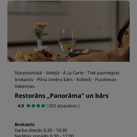
Starptautiskā · Vietējā · À La Carte · Tiek pasniegtas
brokastis · Pilna izmēra bārs · Kokteiļi · Pusdienas ·
Vakariņas
Restorāns „Panorāma” un bārs
4.0
(53 atsauksm.)
Brokastis
Darba dienās 6:30 - 10:30
Nedēļas nogalēs 6:30 - 11:00