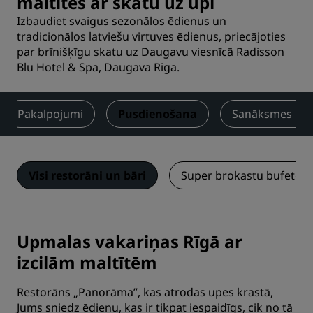
maltītes ar skatu uz upi
Izbaudiet svaigus sezonālos ēdienus un
tradicionālos latviešu virtuves ēdienus, priecājoties
par brīnišķīgu skatu uz Daugavu viesnīcā Radisson
Blu Hotel & Spa, Daugava Riga.
Pakalpojumi
Pusdienošana
Sanāksmes un
Visi restorāni un bāri
Super brokastu bufete
Upmalas vakariņas Rīgā ar
izcilām maltītēm
Restorāns „Panorāma”, kas atrodas upes krastā,
Jums sniedz ēdienu, kas ir tikpat iespaidīgs, cik no tā