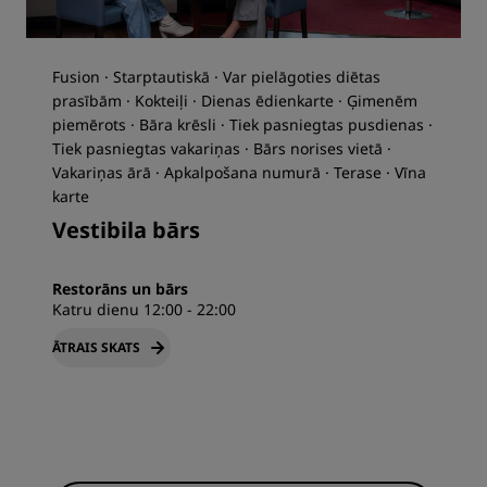
Fusion · Starptautiskā · Var pielāgoties diētas
prasībām · Kokteiļi · Dienas ēdienkarte · Ģimenēm
piemērots · Bāra krēsli · Tiek pasniegtas pusdienas ·
Tiek pasniegtas vakariņas · Bārs norises vietā ·
Vakariņas ārā · Apkalpošana numurā · Terase · Vīna
karte
Vestibila bārs
Restorāns un bārs
Katru dienu 12:00 - 22:00
ĀTRAIS SKATS