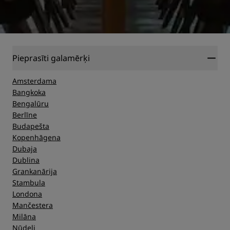
Pieprasīti galamērķi
Amsterdama
Bangkoka
Bengalūru
Berlīne
Budapešta
Kopenhāgena
Dubaja
Dublina
Grankanārija
Stambula
Londona
Mančestera
Milāna
Ņūdeli