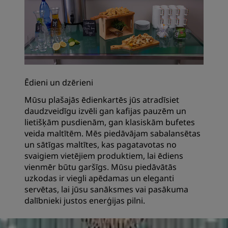
Ēdieni un dzērieni
Mūsu plašajās ēdienkartēs jūs atradīsiet
daudzveidīgu izvēli gan kafijas pauzēm un
lietišķām pusdienām, gan klasiskām bufetes
veida maltītēm. Mēs piedāvājam sabalansētas
un sātīgas maltītes, kas pagatavotas no
svaigiem vietējiem produktiem, lai ēdiens
vienmēr būtu garšīgs. Mūsu piedāvātās
uzkodas ir viegli apēdamas un eleganti
servētas, lai jūsu sanāksmes vai pasākuma
dalībnieki justos enerģijas pilni.