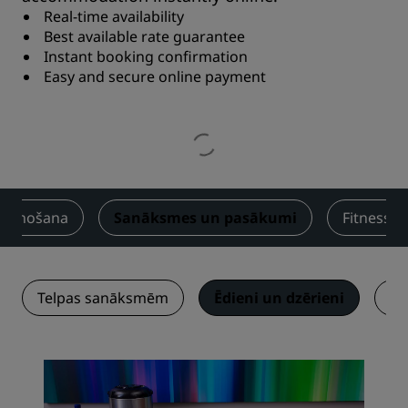
Real-time availability
Best available rate guarantee
Instant booking confirmation
Easy and secure online payment
dienošana
Sanāksmes un pasākumi
Fitness
Telpas sanāksmēm
Ēdieni un dzērieni
Pa