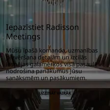
Iepazīstiet Radisson
Meetings
Mūsu īpašā komanda, uzmanības
pievēršana detaļām un izcilās
iespējas galamērķos visā pasaulē
nodrošina panākumus Jūsu
sanāksmēm un pasākumiem.
UZZINĀT VAIRĀK