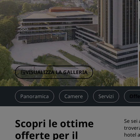
Marchi affiliati in Cina
VISUALIZZA LA GALLERIA
Panoramica
Camere
Servizi
Offe
Scopri le ottime
Se sei
trovera
offerte per il
hotel 