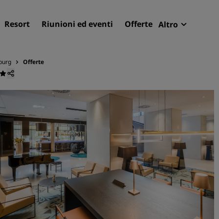
Resort
Riunioni ed eventi
Offerte
Altro
Radisson R
Le mie pren
burg
Offerte
Trova il tuo hotel
Destinazioni
Resort
Residence
Hotel aeroportuali
Hotel nuovi e di prossima
apertura
Meeting ed eventi
Scopri Radisson Meetings