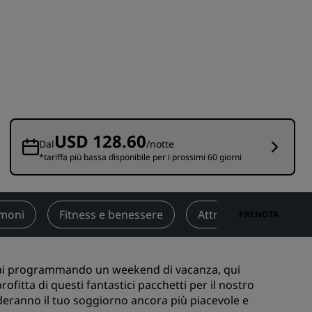
nioni
Rad Pets
Sedi per matrimoni
Soggiorni sostenibili
Soggiorni per squadre sportive
Viaggiatore d'affari
Hotel nel centro città
USD 128.60
Visita il nostro blog
Dal
/notte
*tariffa più bassa disponibile per i prossimi 60 giorni
Radisson Rewards
Scopri Radisson Rewards
moni
Fitness e benessere
Attrazioni turistiche 
PRENOTA
Vantaggi
Come utilizzare punti
 o stai programmando un weekend di vacanza, qui
Come guadagnare punti
ofitta di questi fantastici pacchetti per il nostro
Bookers and Planners
nderanno il tuo soggiorno ancora più piacevole e