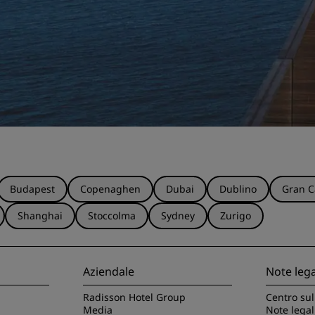
Budapest
Copenaghen
Dubai
Dublino
Gran C
Shanghai
Stoccolma
Sydney
Zurigo
Aziendale
Note lega
Radisson Hotel Group
Centro sul
Media
Note legal