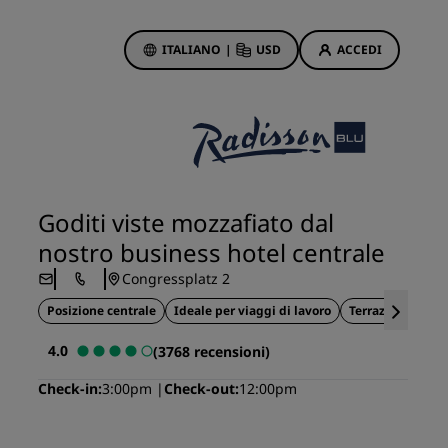
ITALIANO
|
USD
ACCEDI
ewards
otazioni
Offerte di hotel
Scopri le nostre offerte
Goditi viste mozzafiato dal
Per la tua prima prenotazione,
nostro business hotel centrale
meriti un regalo
Congressplatz 2
Deals of the Day
Posizione centrale
Prenota in anticipo
Ideale per viaggi di lavoro
Terrazza panora
Scopri i nostri pacchetti
4.0
(3768 recensioni)
Check-in
3:00pm
Check-out
12:00pm
Idee di viaggio
Hotel per famiglie