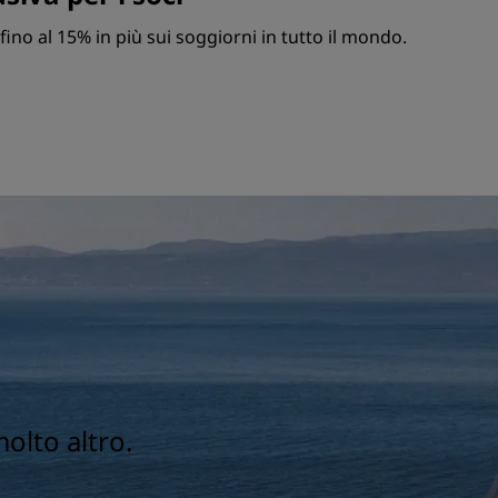
fino al 15% in più sui soggiorni in tutto il mondo.
molto altro.