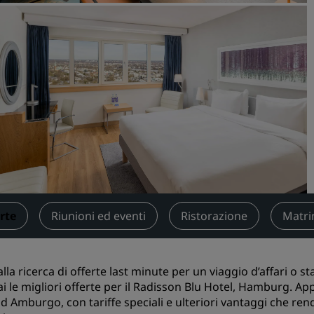
Prenota uno spazio per riu
Richiedi un preventivo
Destinazioni per eventi
Soluzioni di settore
Cerca voli
Cerca voli
Ristorazione
Cerca un ristorante
rte
Riunioni ed eventi
Ristorazione
Matri
Servizi digitali
 alla ricerca di offerte last minute per un viaggio d’affari
App Radisson Hotels
i le migliori offerte per il Radisson Blu Hotel, Hamburg. Appr
ad Amburgo, con tariffe speciali e ulteriori vantaggi che re