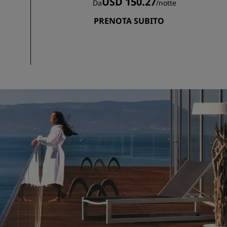
USD 150.27
Da
/
notte
PRENOTA SUBITO