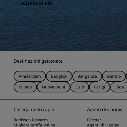
SCOPRI DI PIÙ
Destinazioni gettonate
Amsterdam
Bangkok
Bangalore
Berlino
Milano
Nuova Delhi
Oslo
Parigi
Riga
Collegamenti rapidi
Agenti di viaggio
Radisson Rewards
Partner
Migliore tariffa online
Agenti di viaggio