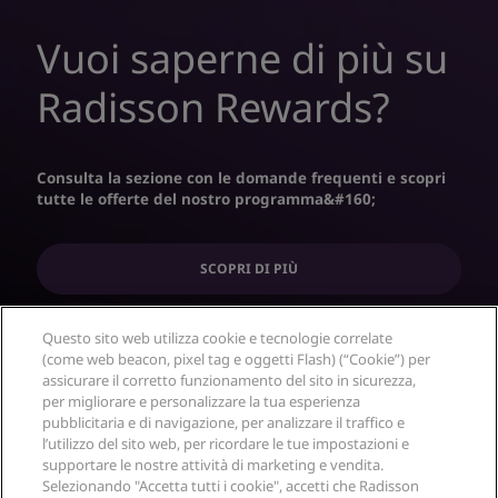
Vuoi saperne di più su
Radisson Rewards?
Consulta la sezione con le domande frequenti e scopri
tutte le offerte del nostro programma&‬#160;‭
SCOPRI DI PIÙ
Questo sito web utilizza cookie e tecnologie correlate
(come web beacon, pixel tag e oggetti Flash) (“Cookie”) per
assicurare il corretto funzionamento del sito in sicurezza,
per migliorare e personalizzare la tua esperienza
pubblicitaria e di navigazione, per analizzare il traffico e
l’utilizzo del sito web, per ricordare le tue impostazioni e
supportare le nostre attività di marketing e vendita.
Selezionando "Accetta tutti i cookie", accetti che Radisson