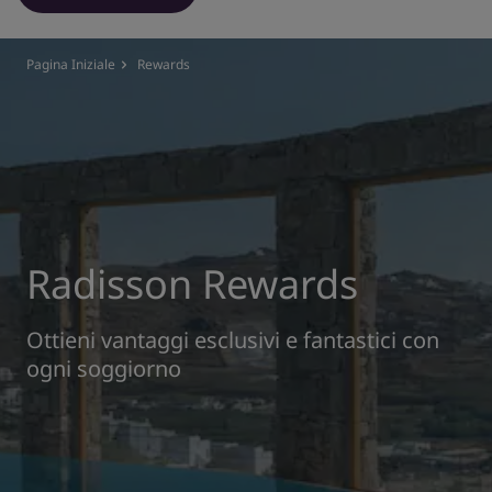
Park Plaza
Park Inn by Radisson
Hotel nel centro città
Pagina Iniziale
Rewards
Visita il nostro blog
Prize by Radisson
Country Inn & Suites
Marchi affiliati in Cina
J.
Jin Jiang
Radisson Rewards
Ottieni vantaggi esclusivi e fantastici con
ogni soggiorno
Kunlun
Golden Tulip