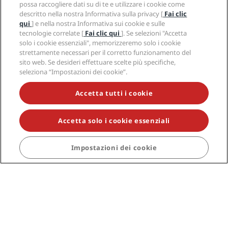
possa raccogliere dati su di te e utilizzare i cookie come
Destinazioni gettonate
descritto nella nostra Informativa sulla privacy [
Fai clic
qui
] e nella nostra Informativa sui cookie e sulle
Collegamenti rapidi
tecnologie correlate [
Fai clic qui
]. Se selezioni "Accetta
solo i cookie essenziali", memorizzeremo solo i cookie
strettamente necessari per il corretto funzionamento del
Agenti di viaggio
sito web. Se desideri effettuare scelte più specifiche,
seleziona “Impostazioni dei cookie”.
Aziendale
Accetta tutti i cookie
Note legali
Accetta solo i cookie essenziali
Aiuto
Impostazioni dei cookie
© 2026 Radisson Hotel Group.
Tutti i diritti riservati.
RHG Radisson Hotel Group, Radisson, Radisson RED,
Radisson Blu, Radisson Collection, Radisson
Individuals, Park Plaza, Park Inn, Country Inn & Suites,
Prize by Radisson, Radisson Rewards e Radisson
Meetings sono marchi commerciali di Radisson Hotel
Group.