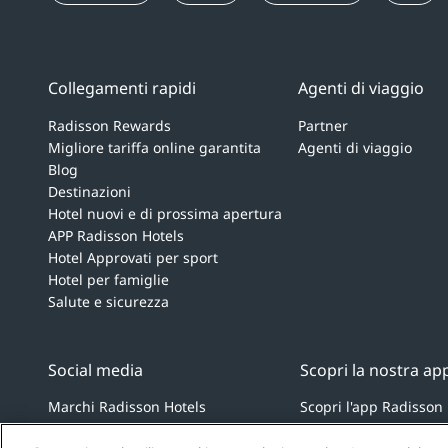
Collegamenti rapidi
Agenti di viaggio
Radisson Rewards
Partner
Migliore tariffa online garantita
Agenti di viaggio
Blog
Destinazioni
Hotel nuovi e di prossima apertura
APP Radisson Hotels
Hotel Approvati per sport
Hotel per famiglie
Salute e sicurezza
Social media
Scopri la nostra ap
Marchi Radisson Hotels
Scopri l'app Radisson
tiktok
instagram
youtube
facebook
whatsapp
pinterest
threads
twitter
linkedin