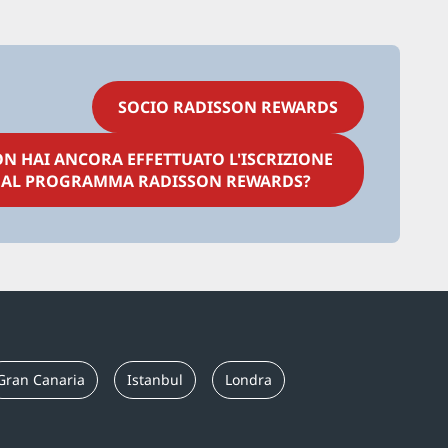
SOCIO RADISSON REWARDS
N HAI ANCORA EFFETTUATO L'ISCRIZIONE
AL PROGRAMMA RADISSON REWARDS?
Gran Canaria
Istanbul
Londra