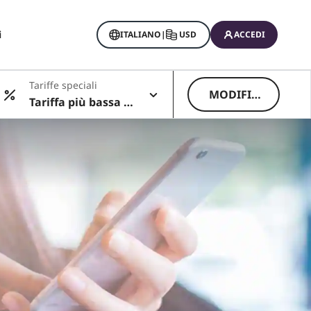
i
ITALIANO
|
USD
ACCEDI
Tariffe speciali
MODIFIC
Tariffa più bassa di
A
sponibile