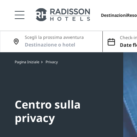
Destinazioni
Reso
Scegli la prossima avventura
Check-in
Date fl
Pagina Iniziale
Privacy
Centro sulla
privacy