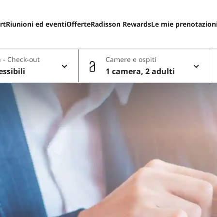
rt
Riunioni ed eventi
Offerte
Radisson Rewards
Le mie prenotazion
 - Check-out
Camere e ospiti
essibili
1 camera, 2 adulti