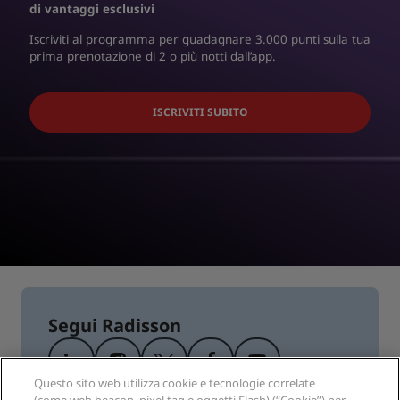
di vantaggi esclusivi
Iscriviti al programma per guadagnare 3.000 punti sulla tua
prima prenotazione di 2 o più notti dall’app.
ISCRIVITI SUBITO
Segui Radisson
Questo sito web utilizza cookie e tecnologie correlate