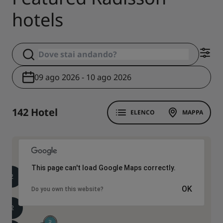
hotels
09 ago 2026 - 10 ago 2026
142 Hotel
ELENCO
MAPPA
This page can't load Google Maps correctly.
2
2
OK
4
Do you own this website?
2