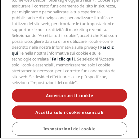
(come web beacon, pixel tag e oggetti Flash) (“Cookie”) per
assicurare il corretto funzionamento del sito in sicurezza,
per migliorare e personalizzare la tua esperienza
pubblicitaria e di navigazione, per analizzare il traffico e
l’utilizzo del sito web, per ricordare le tue impostazioni e
Destinazioni gettonate
supportare le nostre attività di marketing e vendita.
Selezionando "Accetta tutti i cookie", accetti che Radisson
Collegamenti rapidi
possa raccogliere dati su di te e utilizzare i cookie come
descritto nella nostra Informativa sulla privacy [
Fai clic
qui
] e nella nostra Informativa sui cookie e sulle
Agenti di viaggio
tecnologie correlate [
Fai clic qui
]. Se selezioni "Accetta
solo i cookie essenziali", memorizzeremo solo i cookie
Aziendale
strettamente necessari per il corretto funzionamento del
sito web. Se desideri effettuare scelte più specifiche,
seleziona “Impostazioni dei cookie”.
Note legali
Accetta tutti i cookie
Aiuto
Accetta solo i cookie essenziali
Social media
Impostazioni dei cookie
Marchi Radisson Hotels