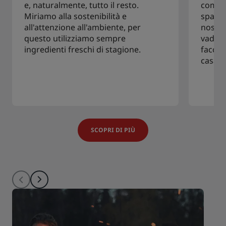
e, naturalmente, tutto il resto.
comod
Miriamo alla sostenibilità e
spazio
all'attenzione all'ambiente, per
nostro
questo utilizziamo sempre
vada ol
ingredienti freschi di stagione.
faccia
casa.
SCOPRI DI PIÙ