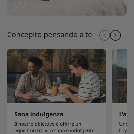
Concepito pensando a te
Sana indulgenza
L'art
Il nostro obiettivo è offrire un
Uno de
equilibrio tra vita sana e indulgente
l'hygge