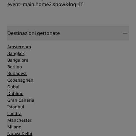
event=main.home2.show&lng=IT
Destinazioni gettonate
Amsterdam
Bangkok
Bangalore
Berlino
Budapest
Copenaghen
Dubai
Dublino
Gran Canaria
Istanbul
Londra
Manchester
Milano
Nuova Delhi