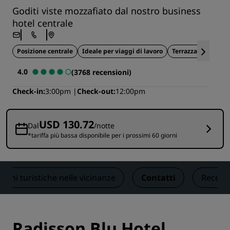
Goditi viste mozzafiato dal nostro business
hotel centrale
Posizione centrale
Ideale per viaggi di lavoro
Terrazza panorami
4.0
(3768 recensioni)
Check-in
3:00pm
Check-out
12:00pm
USD 130.72
Dal
/notte
*tariffa più bassa disponibile per i prossimi 60 giorni
zioni turistiche nelle vicinanze
Contatti
Recens
Radisson Blu Hotel,